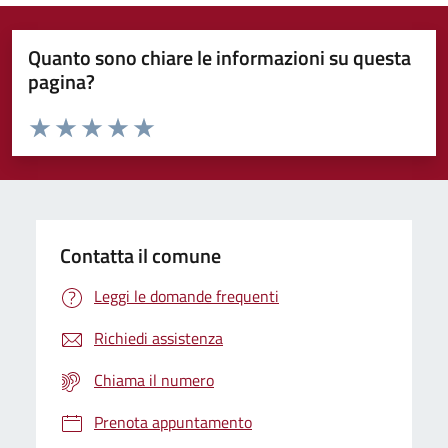
Quanto sono chiare le informazioni su questa
pagina?
Valuta da 1 a 5 stelle la pagina
Domanda
Valuta 1 stelle su 5
Valuta 2 stelle su 5
Valuta 3 stelle su 5
Valuta 4 stelle su 5
Valuta 5 stelle su 5
Contatta il comune
Leggi le domande frequenti
Richiedi assistenza
Chiama il numero
Prenota appuntamento