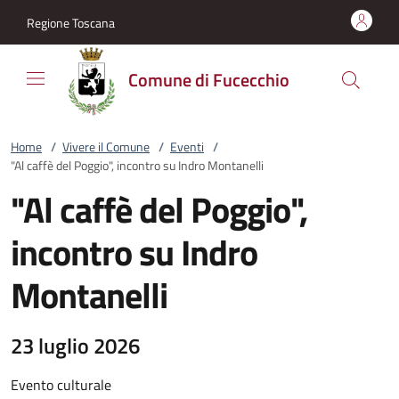
Vai al contenuto
accedi al menu
footer.enter
Regione Toscana
Comune di Fucecchio
Home
/
Vivere il Comune
/
Eventi
/
"Al caffè del Poggio", incontro su Indro Montanelli
"Al caffè del Poggio",
incontro su Indro
Montanelli
23 luglio 2026
Evento culturale