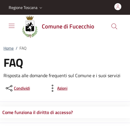
Vai al contenuto
accedi al menu
footer.enter
Regione Toscana
Comune di Fucecchio
Home
/
FAQ
FAQ
Risposta alle domande frequenti sul Comune e i suoi servizi
Condividi
Azioni
Come funziona il diritto di accesso?