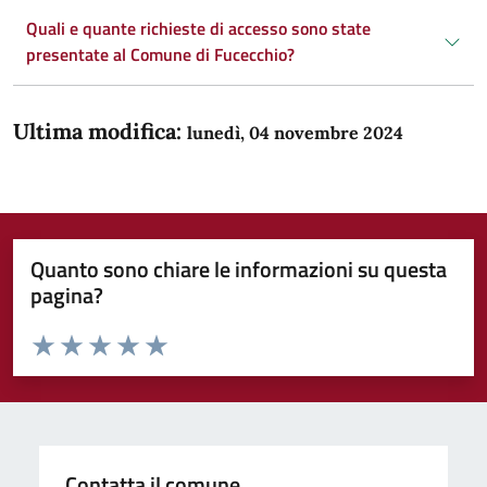
Quali e quante richieste di accesso sono state
presentate al Comune di Fucecchio?
Ultima modifica:
lunedì, 04 novembre 2024
Quanto sono chiare le informazioni su questa
pagina?
Valuta da 1 a 5 stelle la pagina
Domanda
Valuta 1 stelle su 5
Valuta 2 stelle su 5
Valuta 3 stelle su 5
Valuta 4 stelle su 5
Valuta 5 stelle su 5
Contatta il comune