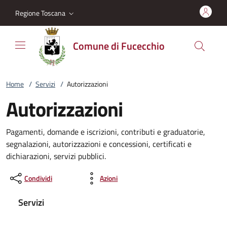
Vai al contenuto
accedi al menu
footer.enter
Regione Toscana
Comune di Fucecchio
Home
/
Servizi
/
Autorizzazioni
Autorizzazioni
Pagamenti, domande e iscrizioni, contributi e graduatorie,
segnalazioni, autorizzazioni e concessioni, certificati e
dichiarazioni, servizi pubblici.
Condividi
Azioni
Servizi