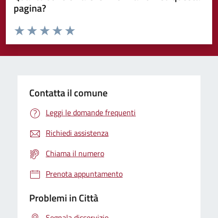
pagina?
Valuta da 1 a 5 stelle la pagina
Domanda
Valuta 1 stelle su 5
Valuta 2 stelle su 5
Valuta 3 stelle su 5
Valuta 4 stelle su 5
Valuta 5 stelle su 5
Contatta il comune
Leggi le domande frequenti
Richiedi assistenza
Chiama il numero
Prenota appuntamento
Problemi in Città
Segnala disservizio