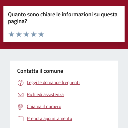
Quanto sono chiare le informazioni su questa
pagina?
Valuta da 1 a 5 stelle la pagina
Domanda
Valuta 1 stelle su 5
Valuta 2 stelle su 5
Valuta 3 stelle su 5
Valuta 4 stelle su 5
Valuta 5 stelle su 5
Contatta il comune
Leggi le domande frequenti
Richiedi assistenza
Chiama il numero
Prenota appuntamento