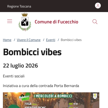
Vai al contenuto
accedi al menu
footer.enter
Regione Toscana
Comune di Fucecchio
Home
/
Vivere il Comune
/
Eventi
/
Bombicci vibes
Bombicci vibes
22 luglio 2026
Eventi sociali
Iniziativa a cura della contrada Porta Bernarda