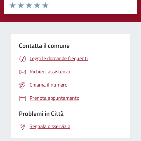
Valuta da 1 a 5 stelle la pagina
Domanda
Valuta 1 stelle su 5
Valuta 2 stelle su 5
Valuta 3 stelle su 5
Valuta 4 stelle su 5
Valuta 5 stelle su 5
Contatta il comune
Leggi le domande frequenti
Richiedi assistenza
Chiama il numero
Prenota appuntamento
Problemi in Città
Segnala disservizio