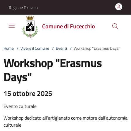
Vai al contenuto
accedi al menu
footer.enter
Regione Toscana
Comune di Fucecchio
Home
/
Vivere il Comune
/
Eventi
/
Workshop "Erasmus Days"
Workshop "Erasmus
Days"
15 ottobre 2025
Evento culturale
Workshop dedicato all’artigianato come motore dell’autonomia
culturale