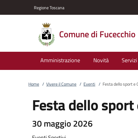
Vai al contenuto
accedi al menu
footer.enter
Regione Toscana
Comune di Fucecchio
Amministrazione
Novità
Servizi
Home
/
Vivere il Comune
/
Eventi
/
Festa dello sport e 
Festa dello sport
30 maggio 2026
Eventi Sportivi