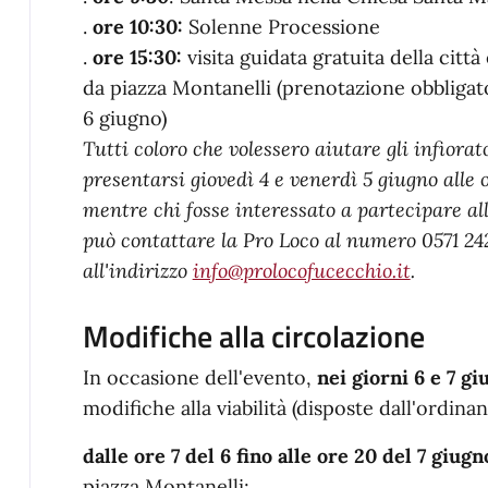
.
ore 10:30:
Solenne Processione
.
ore 15:30:
visita guidata gratuita della cit
da piazza Montanelli (prenotazione obbligat
6 giugno)
Tutti coloro che volessero aiutare gli infiorat
presentarsi giovedì 4 e venerdì 5 giugno alle o
mentre chi fosse interessato a partecipare all
può contattare la Pro Loco al numero 0571 242
all'indirizzo
info@prolocofucecchio.it
.
Modifiche alla circolazione
In occasione dell'evento,
nei giorni 6 e 7 gi
modifiche alla viabilità (disposte dall'ordina
dalle ore 7 del 6 fino alle ore 20 del 7 giugn
piazza Montanelli;