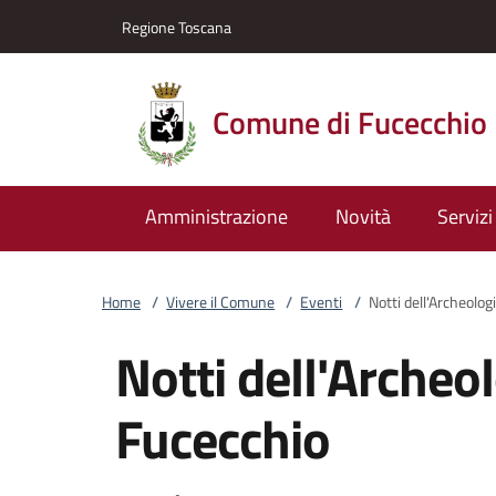
Vai al contenuto
accedi al menu
footer.enter
Regione Toscana
Comune di Fucecchio
Amministrazione
Novità
Servizi
Home
/
Vivere il Comune
/
Eventi
/
Notti dell'Archeolog
Notti dell'Archeo
Fucecchio