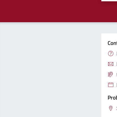
Con
Prob