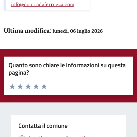
info@contradaferruzza.com
Ultima modifica:
lunedì, 06 luglio 2026
Quanto sono chiare le informazioni su questa
pagina?
Valuta da 1 a 5 stelle la pagina
Domanda
Valuta 1 stelle su 5
Valuta 2 stelle su 5
Valuta 3 stelle su 5
Valuta 4 stelle su 5
Valuta 5 stelle su 5
Contatta il comune