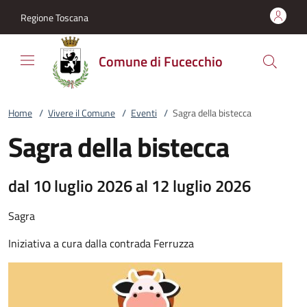
Vai al contenuto
accedi al menu
footer.enter
Regione Toscana
Comune di Fucecchio
Home
/
Vivere il Comune
/
Eventi
/
Sagra della bistecca
Sagra della bistecca
dal 10 luglio 2026 al 12 luglio 2026
Sagra
Iniziativa a cura dalla contrada Ferruzza