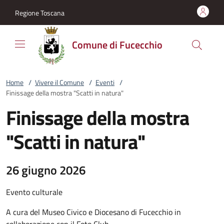
Vai al contenuto
accedi al menu
footer.enter
Regione Toscana
Comune di Fucecchio
Home
/
Vivere il Comune
/
Eventi
/
Finissage della mostra "Scatti in natura"
Finissage della mostra
"Scatti in natura"
26 giugno 2026
Evento culturale
A cura del Museo Civico e Diocesano di Fucecchio in