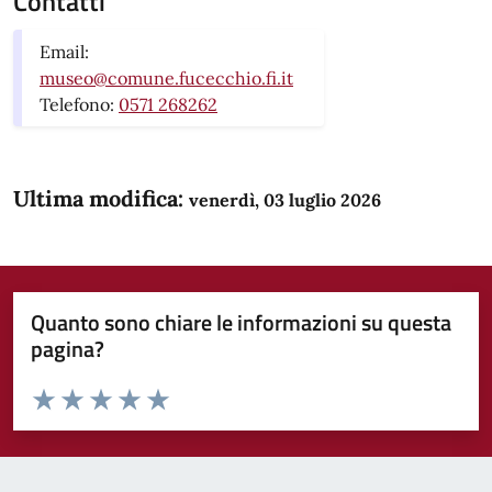
Contatti
Email:
museo@comune.fucecchio.fi.it
Telefono:
0571 268262
Ultima modifica:
venerdì, 03 luglio 2026
Quanto sono chiare le informazioni su questa
pagina?
Valuta da 1 a 5 stelle la pagina
Domanda
Valuta 1 stelle su 5
Valuta 2 stelle su 5
Valuta 3 stelle su 5
Valuta 4 stelle su 5
Valuta 5 stelle su 5