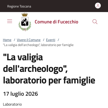
Vai al contenuto
accedi al menu
footer.enter
Regione Toscana
Comune di Fucecchio
Home
/
Vivere il Comune
/
Eventi
/
"La valigia dell'archeologo", laboratorio per famiglie
"La valigia
dell'archeologo",
laboratorio per famiglie
17 luglio 2026
Laboratorio