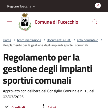
Vai al contenuto
accedi al menu
footer.enter
Regione Toscana
Comune di Fucecchio
Home
/
Amministrazione
/
Documenti e Dati
/
Atto normativo
/
Regolamento per la gestione degli impianti sportivi comunali
Regolamento per la
gestione degli impianti
sportivi comunali
Approvato con delibera del Consiglio Comunale n. 13 del
02/03/2026
Condividi
Azioni