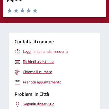
Valuta da 1 a 5 stelle la pagina
Domanda
Valuta 1 stelle su 5
Valuta 2 stelle su 5
Valuta 3 stelle su 5
Valuta 4 stelle su 5
Valuta 5 stelle su 5
Contatta il comune
Leggi le domande frequenti
Richiedi assistenza
Chiama il numero
Prenota appuntamento
Problemi in Città
Segnala disservizio