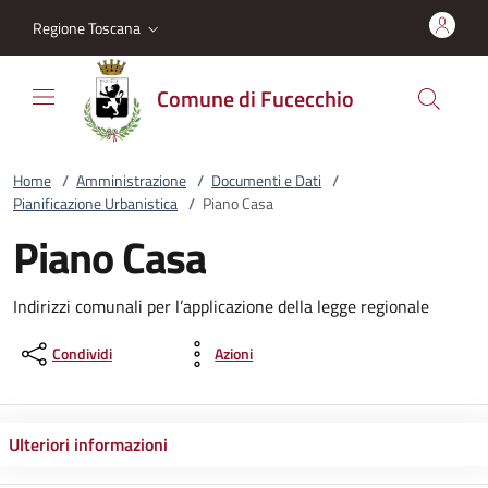
Vai al contenuto
accedi al menu
footer.enter
Regione Toscana
Comune di Fucecchio
Home
/
Amministrazione
/
Documenti e Dati
/
Pianificazione Urbanistica
/
Piano Casa
Piano Casa
Indirizzi comunali per l’applicazione della legge regionale
Condividi
Azioni
Ulteriori informazioni