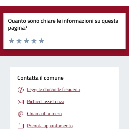
Quanto sono chiare le informazioni su questa
pagina?
Valuta da 1 a 5 stelle la pagina
Domanda
Valuta 1 stelle su 5
Valuta 2 stelle su 5
Valuta 3 stelle su 5
Valuta 4 stelle su 5
Valuta 5 stelle su 5
Contatta il comune
Leggi le domande frequenti
Richiedi assistenza
Chiama il numero
Prenota appuntamento