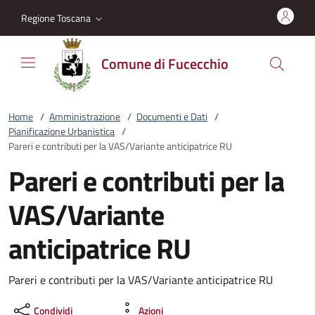
Vai al contenuto
accedi al menu
footer.enter
Regione Toscana
Comune di Fucecchio
Home
/
Amministrazione
/
Documenti e Dati
/
Pianificazione Urbanistica
/
Pareri e contributi per la VAS/Variante anticipatrice RU
Pareri e contributi per la
VAS/Variante
anticipatrice RU
Pareri e contributi per la VAS/Variante anticipatrice RU
Condividi
Azioni