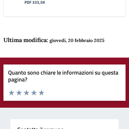
PDF 333,5K
Ultima modifica:
giovedì, 20 febbraio 2025
Quanto sono chiare le informazioni su questa
pagina?
Valuta da 1 a 5 stelle la pagina
Domanda
Valuta 1 stelle su 5
Valuta 2 stelle su 5
Valuta 3 stelle su 5
Valuta 4 stelle su 5
Valuta 5 stelle su 5