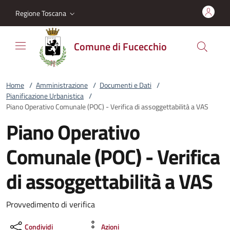
Vai al contenuto
accedi al menu
footer.enter
Regione Toscana
Comune di Fucecchio
Home
/
Amministrazione
/
Documenti e Dati
/
Pianificazione Urbanistica
/
Piano Operativo Comunale (POC) - Verifica di assoggettabilità a VAS
Piano Operativo
Comunale (POC) - Verifica
di assoggettabilità a VAS
Provvedimento di verifica
Condividi
Azioni