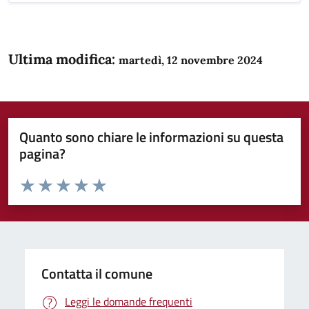
Ultima modifica:
martedì, 12 novembre 2024
Quanto sono chiare le informazioni su questa
pagina?
Valuta da 1 a 5 stelle la pagina
Domanda
Valuta 1 stelle su 5
Valuta 2 stelle su 5
Valuta 3 stelle su 5
Valuta 4 stelle su 5
Valuta 5 stelle su 5
Contatta il comune
Leggi le domande frequenti