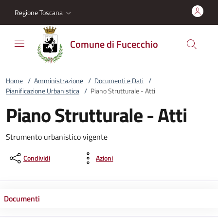
Vai al contenuto
accedi al menu
footer.enter
Regione Toscana
Comune di Fucecchio
Home
/
Amministrazione
/
Documenti e Dati
/
Pianificazione Urbanistica
/
Piano Strutturale - Atti
Piano Strutturale - Atti
Strumento urbanistico vigente
Condividi
Azioni
Documenti