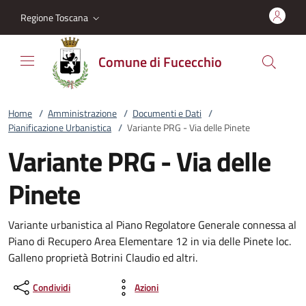
Vai al contenuto
accedi al menu
footer.enter
Regione Toscana
Comune di Fucecchio
Home
/
Amministrazione
/
Documenti e Dati
/
Pianificazione Urbanistica
/
Variante PRG - Via delle Pinete
Variante PRG - Via delle
Pinete
Variante urbanistica al Piano Regolatore Generale connessa al
Piano di Recupero Area Elementare 12 in via delle Pinete loc.
Galleno proprietà Botrini Claudio ed altri.
Condividi
Azioni