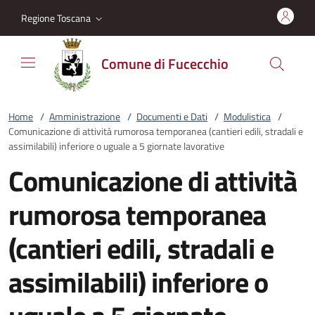
Vai al contenuto
accedi al menu
footer.enter
Regione Toscana
Comune di Fucecchio
Home
/
Amministrazione
/
Documenti e Dati
/
Modulistica
/
Comunicazione di attività rumorosa temporanea (cantieri edili, stradali e
assimilabili) inferiore o uguale a 5 giornate lavorative
Comunicazione di attività
rumorosa temporanea
(cantieri edili, stradali e
assimilabili) inferiore o