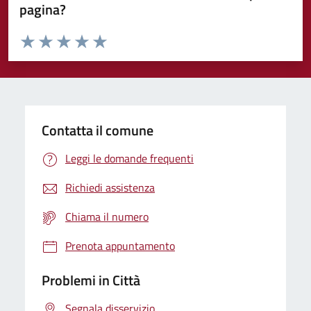
pagina?
Valuta da 1 a 5 stelle la pagina
Domanda
Valuta 1 stelle su 5
Valuta 2 stelle su 5
Valuta 3 stelle su 5
Valuta 4 stelle su 5
Valuta 5 stelle su 5
Contatta il comune
Leggi le domande frequenti
Richiedi assistenza
Chiama il numero
Prenota appuntamento
Problemi in Città
Segnala disservizio