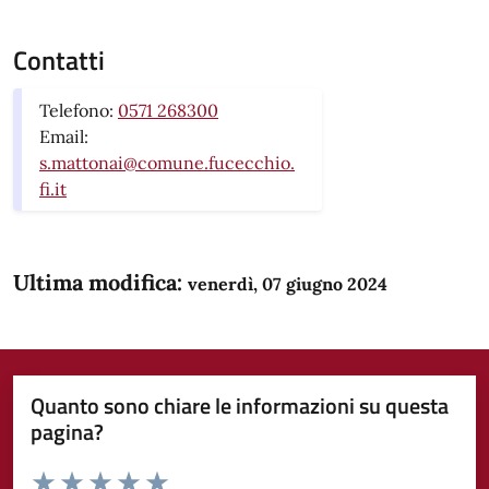
Contatti
Telefono:
0571 268300
Email:
s.mattonai@comune.fucecchio.
fi.it
Ultima modifica:
venerdì, 07 giugno 2024
Quanto sono chiare le informazioni su questa
pagina?
Valuta da 1 a 5 stelle la pagina
Domanda