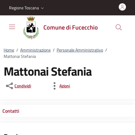
Vai al contenuto
accedi al menu
footer.enter
Regione Toscana
Comune di Fucecchio
Home
/
Amministrazione
/
Personale Amministrativo
/
Mattonai Stefania
Mattonai Stefania
Condividi
Azioni
Contatti