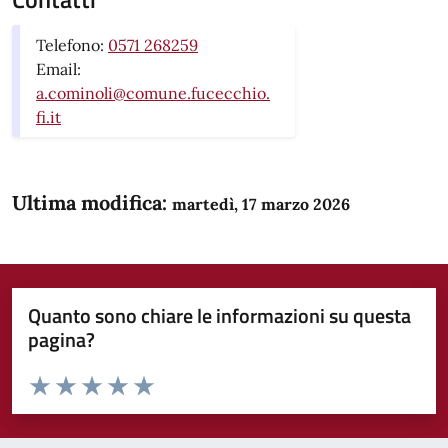
Telefono:
0571 268259
Email:
a.cominoli@comune.fucecchio.
fi.it
Ultima modifica:
martedì, 17 marzo 2026
Quanto sono chiare le informazioni su questa
pagina?
Valuta da 1 a 5 stelle la pagina
Domanda
Valuta 1 stelle su 5
Valuta 2 stelle su 5
Valuta 3 stelle su 5
Valuta 4 stelle su 5
Valuta 5 stelle su 5