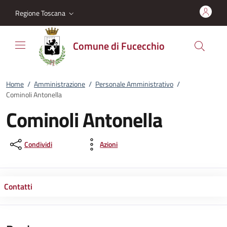
Vai al contenuto
accedi al menu
footer.enter
Regione Toscana
Comune di Fucecchio
Home
/
Amministrazione
/
Personale Amministrativo
/
Cominoli Antonella
Cominoli Antonella
Condividi
Azioni
Contatti