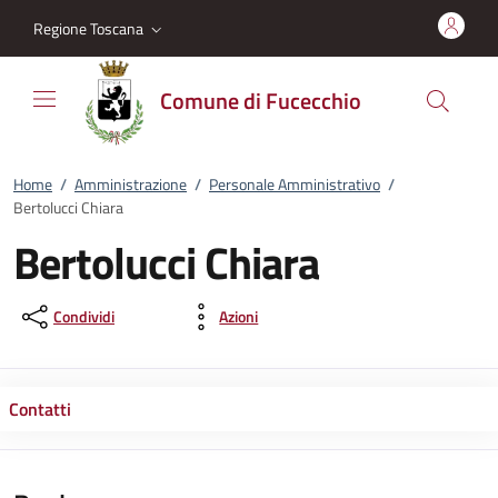
Vai al contenuto
accedi al menu
footer.enter
Regione Toscana
Comune di Fucecchio
Home
/
Amministrazione
/
Personale Amministrativo
/
Bertolucci Chiara
Bertolucci Chiara
Condividi
Azioni
Contatti