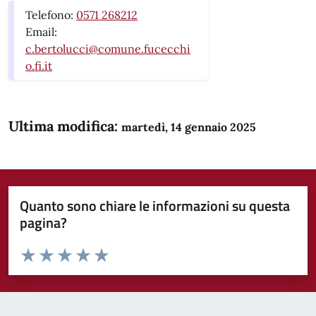
Telefono:
0571 268212
Email:
c.bertolucci@comune.fucecchi
o.fi.it
Ultima modifica:
martedì, 14 gennaio 2025
Quanto sono chiare le informazioni su questa
pagina?
Valuta da 1 a 5 stelle la pagina
Domanda
Valuta 1 stelle su 5
Valuta 2 stelle su 5
Valuta 3 stelle su 5
Valuta 4 stelle su 5
Valuta 5 stelle su 5