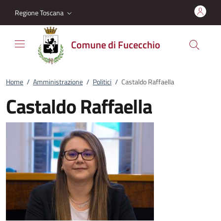
Vai al contenuto
accedi al menu
footer.enter
Regione Toscana
Comune di Fucecchio
Home
/
Amministrazione
/
Politici
/
Castaldo Raffaella
Castaldo Raffaella