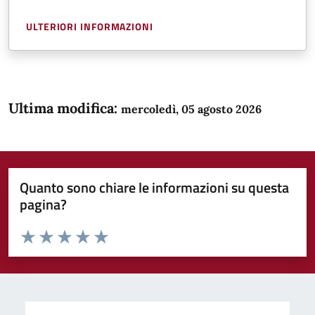
ULTERIORI INFORMAZIONI
Ultima modifica:
mercoledì, 05 agosto 2026
Quanto sono chiare le informazioni su questa
pagina?
Valuta da 1 a 5 stelle la pagina
Domanda
Valuta 1 stelle su 5
Valuta 2 stelle su 5
Valuta 3 stelle su 5
Valuta 4 stelle su 5
Valuta 5 stelle su 5