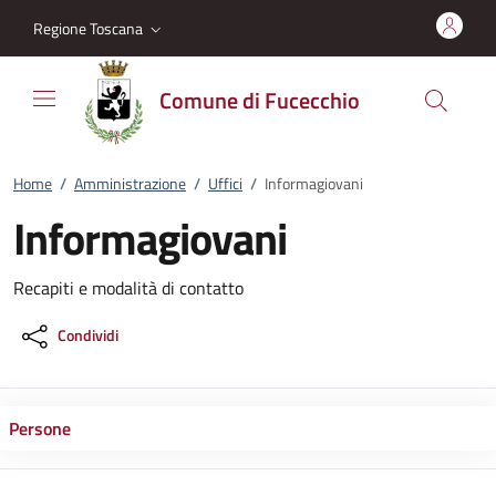
Vai al contenuto
accedi al menu
footer.enter
Regione Toscana
Comune di Fucecchio
Home
/
Amministrazione
/
Uffici
/
Informagiovani
Informagiovani
Recapiti e modalità di contatto
Condividi
Persone