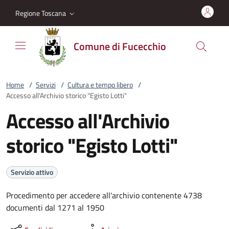
Vai al contenuto
accedi al menu
footer.enter
Regione Toscana
Comune di Fucecchio
Home
/
Servizi
/
Cultura e tempo libero
/
Accesso all'Archivio storico "Egisto Lotti"
Accesso all'Archivio
storico "Egisto Lotti"
Servizio attivo
Procedimento per accedere all'archivio contenente 4738
documenti dal 1271 al 1950