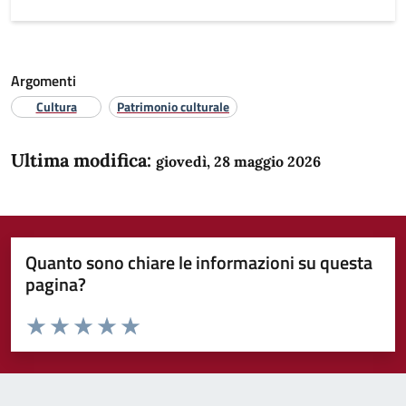
Argomenti
Cultura
Patrimonio culturale
Ultima modifica:
giovedì, 28 maggio 2026
Quanto sono chiare le informazioni su questa
pagina?
Valuta da 1 a 5 stelle la pagina
Domanda
Valuta 1 stelle su 5
Valuta 2 stelle su 5
Valuta 3 stelle su 5
Valuta 4 stelle su 5
Valuta 5 stelle su 5