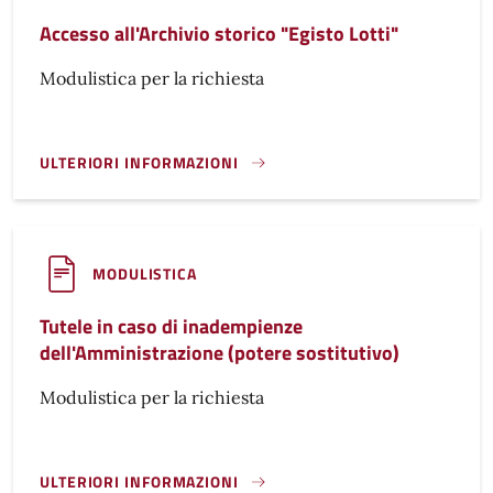
Accesso all'Archivio storico "Egisto Lotti"
Modulistica per la richiesta
ULTERIORI INFORMAZIONI
ACCESSO ALL'ARCHIVIO STORICO "EGISTO LOTTI"}
MODULISTICA
Tutele in caso di inadempienze
dell'Amministrazione (potere sostitutivo)
Modulistica per la richiesta
ULTERIORI INFORMAZIONI
TUTELE IN CASO DI INADEMPIENZE DELL'AMMINISTRAZIONE