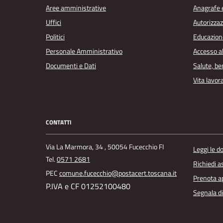
Aree amministrative
Anagrafe e
Uffici
Autorizzaz
Politici
Educazion
Personale Amministrativo
Accesso a
Documenti e Dati
Salute, b
Vita lavor
CONTATTI
Via La Marmora, 34 , 50054 Fucecchio FI
Leggi le 
Tel.
0571 2681
Richiedi a
PEC
comune.fucecchio@postacert.toscana.it
Prenota 
P.IVA e CF 01252100480
Segnala di