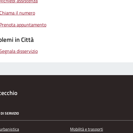
Richiedi assistenza
Chiama il numero
Prenota appuntamento
lemi in Città
Segnala disservizio
cecchio
DI SERVIZIO
urbanistica
Mobilità e trasporti