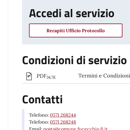
Accedi al servizio
Recapiti Ufficio Protocollo
Condizioni di servizio
Termini e Condizioni 
PDF
34,7K
Contatti
Telefono:
0571 268244
Telefono:
0571 268248
Email:
posta@comune.fucecchio.fi.it