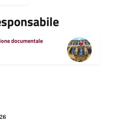
esponsabile
stione documentale
026