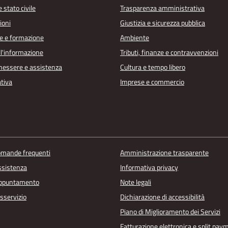
 stato civile
Trasparenza amministrativa
ioni
Giustizia e sicurezza pubblica
e e formazione
Ambiente
ll'informazione
Tributi, finanze e contravvenzioni
enessere e assistenza
Cultura e tempo libero
ativa
Imprese e commercio
domande frequenti
Amministrazione trasparente
ssistenza
Informativa privacy
appuntamento
Note legali
sservizio
Dichiarazione di accessibilità
Piano di Miglioramento dei Servizi
Fatturazione elettronica e split pay