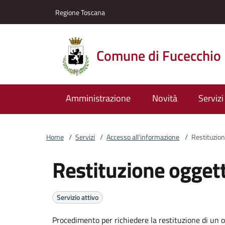
Vai al contenuto
accedi al menu
footer.enter
Regione Toscana
Comune di Fucecchio
Amministrazione
Novità
Servizi
Home
/
Servizi
/
Accesso all'informazione
/
Restituzion
Restituzione oggetti
Servizio attivo
Procedimento per richiedere la restituzione di un o