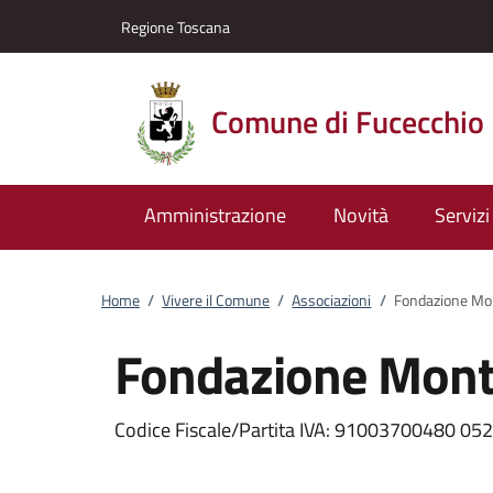
Vai al contenuto
accedi al menu
footer.enter
Regione Toscana
Comune di Fucecchio
Amministrazione
Novità
Servizi
Home
/
Vivere il Comune
/
Associazioni
/
Fondazione Mon
Fondazione Monta
Codice Fiscale/Partita IVA: 91003700480 0