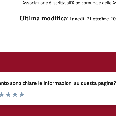
L'Associazione è iscritta all'Albo comunale delle A
Ultima modifica:
lunedì, 21 ottobre 2
nto sono chiare le informazioni su questa pagina
 da 1 a 5 stelle la pagina
anda
ta 1 stelle su 5
Valuta 2 stelle su 5
Valuta 3 stelle su 5
Valuta 4 stelle su 5
Valuta 5 stelle su 5