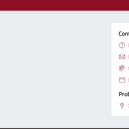
Con
Prob