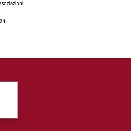
ssociazioni
024
?