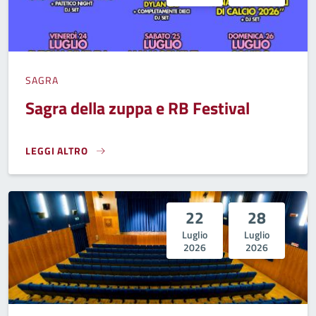
SAGRA
Sagra della zuppa e RB Festival
LEGGI ALTRO
SAGRA DELLA ZUPPA E RB FESTIVAL}
22
28
Luglio
Luglio
2026
2026