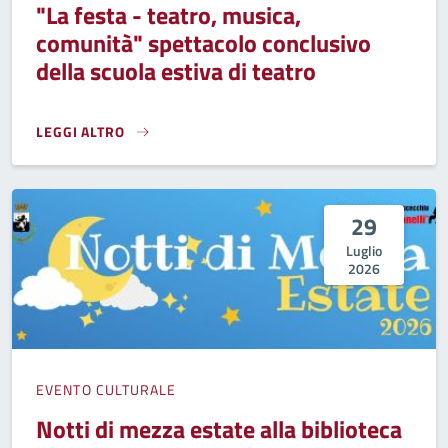
"La festa - teatro, musica,
comunità" spettacolo conclusivo
della scuola estiva di teatro
LEGGI ALTRO
"LA FESTA - TEATRO, MUSICA, COMUNITÀ" SPETTACOLO CON
29
Luglio
2026
EVENTO CULTURALE
Notti di mezza estate alla biblioteca