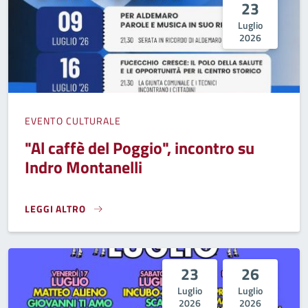
23
Luglio
2026
EVENTO CULTURALE
"Al caffè del Poggio", incontro su
Indro Montanelli
LEGGI ALTRO
"AL CAFFÈ DEL POGGIO", INCONTRO SU INDRO MONTANELLI
23
26
Luglio
Luglio
2026
2026