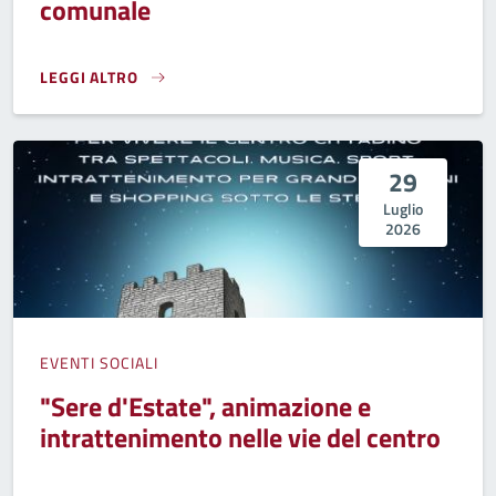
comunale
LEGGI ALTRO
NOTTI DI MEZZA ESTATE ALLA BIBLIOTECA COMUNALE}
29
Luglio
2026
EVENTI SOCIALI
"Sere d'Estate", animazione e
intrattenimento nelle vie del centro