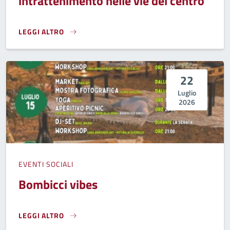
intrattenimento nelle vie del centro
LEGGI ALTRO
"SERE D'ESTATE", ANIMAZIONE E INTRATTENIMENTO NELLE
22
Luglio
2026
EVENTI SOCIALI
Bombicci vibes
LEGGI ALTRO
BOMBICCI VIBES}