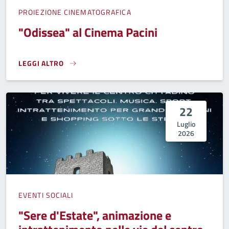
PROIEZIONE CINEMATOGRAFICA
"Odissea" al Cinema Pacini
LEGGI ALTRO
"ODISSEA" AL CINEMA PACINI}
22
Luglio
2026
EVENTI SOCIALI
"Sere d'Estate", animazione e