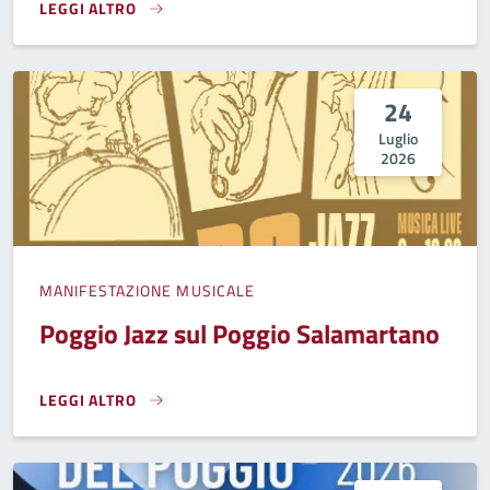
LEGGI ALTRO
"SERE D'ESTATE", ANIMAZIONE E INTRATTENIMENTO NELLE
24
Luglio
2026
MANIFESTAZIONE MUSICALE
Poggio Jazz sul Poggio Salamartano
LEGGI ALTRO
POGGIO JAZZ SUL POGGIO SALAMARTANO}