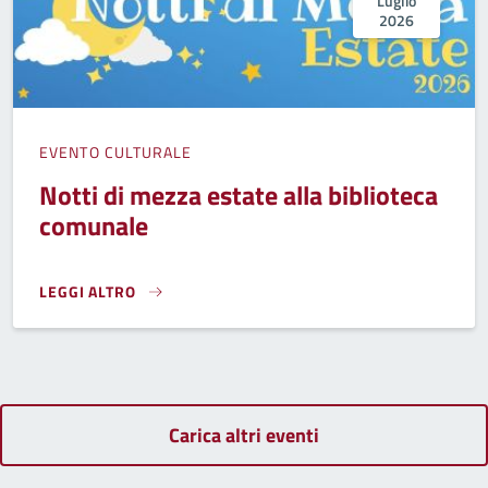
Luglio
2026
EVENTO CULTURALE
Notti di mezza estate alla biblioteca
comunale
LEGGI ALTRO
NOTTI DI MEZZA ESTATE ALLA BIBLIOTECA COMUNALE}
Carica altri eventi