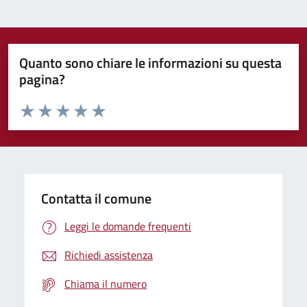
Quanto sono chiare le informazioni su questa
pagina?
Valuta da 1 a 5 stelle la pagina
Domanda
Valuta 1 stelle su 5
Valuta 2 stelle su 5
Valuta 3 stelle su 5
Valuta 4 stelle su 5
Valuta 5 stelle su 5
Contatta il comune
Leggi le domande frequenti
Richiedi assistenza
Chiama il numero