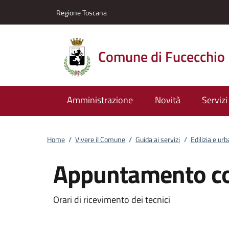
Vai al contenuto
accedi al menu
footer.enter
Regione Toscana
Comune di Fucecchio
Amministrazione
Novità
Servizi
Home
/
Vivere il Comune
/
Guida ai servizi
/
Edilizia e urb
Appuntamento con
Orari di ricevimento dei tecnici