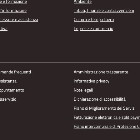
e e formazione
Ambiente
ll'informazione
Tributi, finanze e contravvenzioni
enessere e assistenza
Cultura e tempo libero
ativa
Imprese e commercio
domande frequenti
Amministrazione trasparente
ssistenza
Informativa privacy
appuntamento
Note legali
sservizio
Dichiarazione di accessibilità
Piano di Miglioramento dei Servizi
Fatturazione elettronica e split pay
Piano intercomunale di Protezione Ci