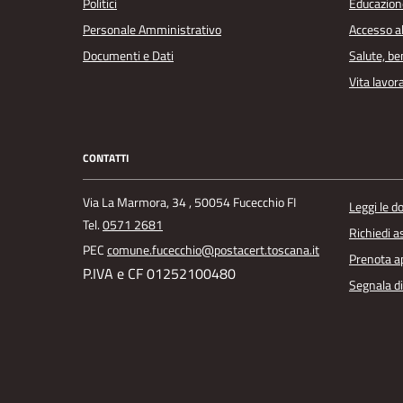
Politici
Educazion
Personale Amministrativo
Accesso a
Documenti e Dati
Salute, b
Vita lavor
CONTATTI
Via La Marmora, 34 , 50054 Fucecchio FI
Leggi le 
Tel.
0571 2681
Richiedi a
PEC
comune.fucecchio@postacert.toscana.it
Prenota 
P.IVA e CF 01252100480
Segnala di