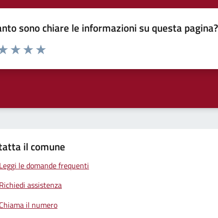
nto sono chiare le informazioni su questa pagina
 da 1 a 5 stelle la pagina
anda
ta 1 stelle su 5
Valuta 2 stelle su 5
Valuta 3 stelle su 5
Valuta 4 stelle su 5
Valuta 5 stelle su 5
tatta il comune
Leggi le domande frequenti
Richiedi assistenza
Chiama il numero