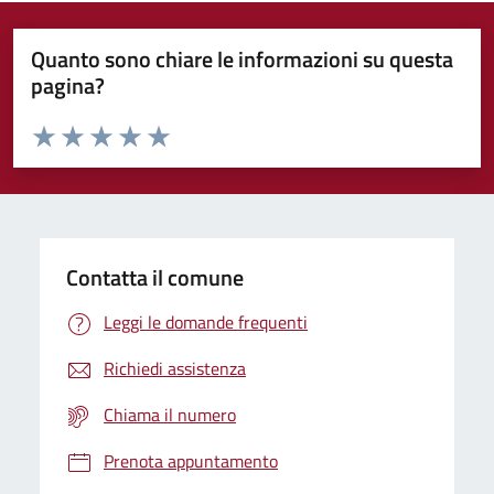
Quanto sono chiare le informazioni su questa
pagina?
Valuta da 1 a 5 stelle la pagina
Domanda
Valuta 1 stelle su 5
Valuta 2 stelle su 5
Valuta 3 stelle su 5
Valuta 4 stelle su 5
Valuta 5 stelle su 5
Contatta il comune
Leggi le domande frequenti
Richiedi assistenza
Chiama il numero
Prenota appuntamento