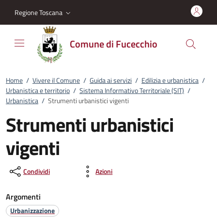
Vai al contenuto
accedi al menu
footer.enter
Regione Toscana
Comune di Fucecchio
Home
/
Vivere il Comune
/
Guida ai servizi
/
Edilizia e urbanistica
/
Urbanistica e territorio
/
Sistema Informativo Territoriale (SIT)
/
Urbanistica
/
Strumenti urbanistici vigenti
Strumenti urbanistici
vigenti
Condividi
Azioni
Argomenti
Urbanizzazione