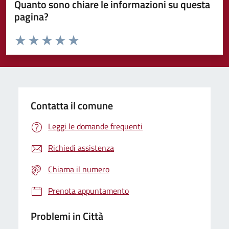
Quanto sono chiare le informazioni su questa
pagina?
Valuta da 1 a 5 stelle la pagina
Domanda
Valuta 1 stelle su 5
Valuta 2 stelle su 5
Valuta 3 stelle su 5
Valuta 4 stelle su 5
Valuta 5 stelle su 5
Contatta il comune
Leggi le domande frequenti
Richiedi assistenza
Chiama il numero
Prenota appuntamento
Problemi in Città