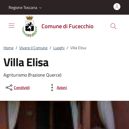
Vai al contenuto
accedi al menu
footer.enter
Regione Toscana
Comune di Fucecchio
Home
/
Vivere il Comune
/
Luoghi
/
Villa Elisa
Villa Elisa
Agriturismo (frazione Querce)
Condividi
Azioni