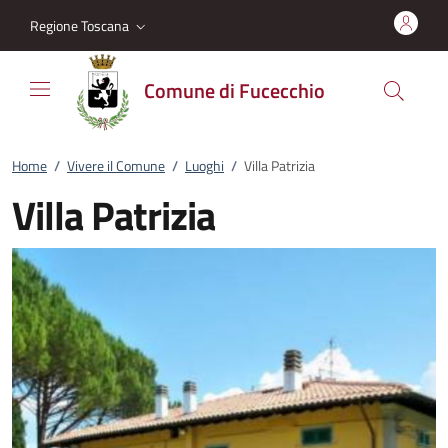
Vai al contenuto
accedi al menu
footer.enter
Regione Toscana
Comune di Fucecchio
Home
/
Vivere il Comune
/
Luoghi
/
Villa Patrizia
Villa Patrizia