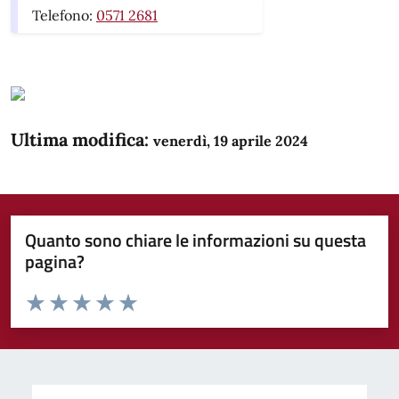
Telefono:
0571 2681
Ultima modifica:
venerdì, 19 aprile 2024
Quanto sono chiare le informazioni su questa
pagina?
Valuta da 1 a 5 stelle la pagina
Domanda
Valuta 1 stelle su 5
Valuta 2 stelle su 5
Valuta 3 stelle su 5
Valuta 4 stelle su 5
Valuta 5 stelle su 5