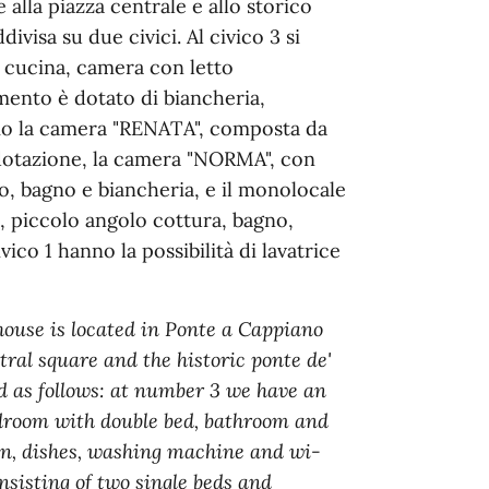
alla piazza centrale e allo storico
ivisa su due civici. Al civico 3 si
 cucina, camera con letto
mento è dotato di biancheria,
viamo la camera "RENATA", composta da
n dotazione, la camera "NORMA", con
o, bagno e biancheria, e il monolocale
 piccolo angolo cottura, bagno,
vico 1 hanno la possibilità di lavatrice
ouse is located in Ponte a Cappiano
tral square and the historic ponte de'
d as follows: at number 3 we have an
droom with double bed, bathroom and
en, dishes, washing machine and wi-
nsisting of two single beds and