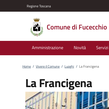
Vai al contenuto
accedi al menu
footer.enter
Regione Toscana
Comune di Fucecchio
Amministrazione
Novità
Servizi
Home
/
Vivere il Comune
/
Luoghi
/
La Francigena
La Francigena