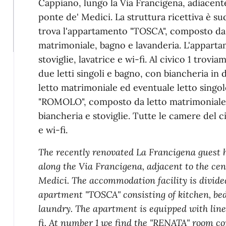
Cappiano, lungo la Via Francigena, adiacente 
ponte de' Medici. La struttura ricettiva è sudd
trova l'appartamento "TOSCA", composto da
matrimoniale, bagno e lavanderia. L'apparta
stoviglie, lavatrice e wi-fi. Al civico 1 tro
due letti singoli e bagno, con biancheria i
letto matrimoniale ed eventuale letto singol
"ROMOLO", composto da letto matrimoniale,
biancheria e stoviglie. Tutte le camere del ci
e wi-fi.
The recently renovated La Francigena guest h
along the Via Francigena, adjacent to the cen
Medici. The accommodation facility is divide
apartment "TOSCA" consisting of kitchen, be
laundry. The apartment is equipped with lin
fi. At number 1 we find the "RENATA" room co