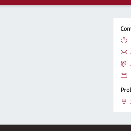
Con
Prob