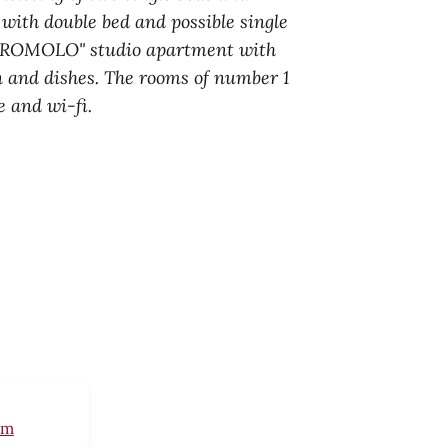
ith double bed and possible single
e "ROMOLO" studio apartment with
n and dishes. The rooms of number 1
e and wi-fi.
om