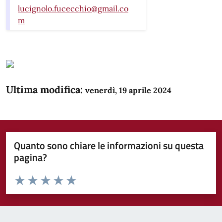
lucignolo.fucecchio@gmail.co
m
Ultima modifica:
venerdì, 19 aprile 2024
Quanto sono chiare le informazioni su questa
pagina?
Valuta da 1 a 5 stelle la pagina
Domanda
Valuta 1 stelle su 5
Valuta 2 stelle su 5
Valuta 3 stelle su 5
Valuta 4 stelle su 5
Valuta 5 stelle su 5