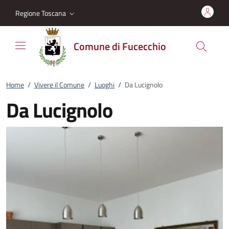
Vai al contenuto
accedi al menu
footer.enter
Regione Toscana
Comune di Fucecchio
Home
/
Vivere il Comune
/
Luoghi
/
Da Lucignolo
Da Lucignolo