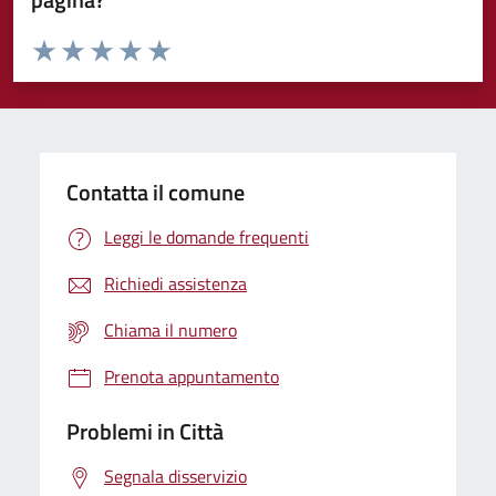
Valuta da 1 a 5 stelle la pagina
Domanda
Valuta 1 stelle su 5
Valuta 2 stelle su 5
Valuta 3 stelle su 5
Valuta 4 stelle su 5
Valuta 5 stelle su 5
Contatta il comune
Leggi le domande frequenti
Richiedi assistenza
Chiama il numero
Prenota appuntamento
Problemi in Città
Segnala disservizio