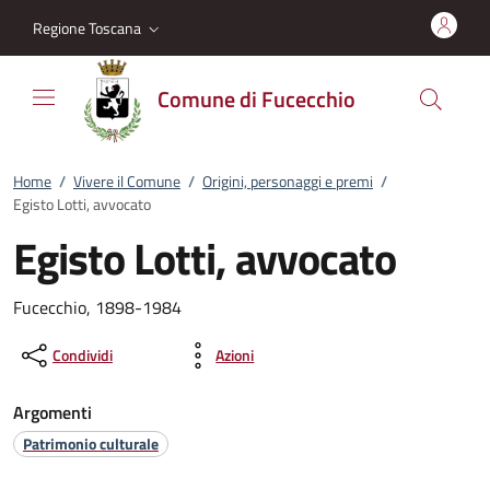
Vai al contenuto
accedi al menu
footer.enter
Regione Toscana
Comune di Fucecchio
Home
/
Vivere il Comune
/
Origini, personaggi e premi
/
Egisto Lotti, avvocato
Egisto Lotti, avvocato
Fucecchio, 1898-1984
Condividi
Azioni
Argomenti
Patrimonio culturale