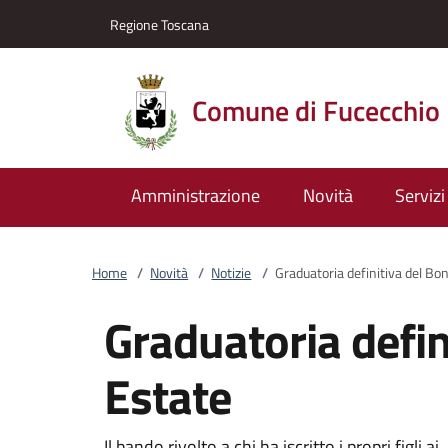
Vai al contenuto
accedi al menu
footer.enter
Regione Toscana
Comune di Fucecchio
Amministrazione
Novità
Servizi
Home
/
Novità
/
Notizie
/
Graduatoria definitiva del Bo
Graduatoria defin
Estate
Il bando rivolto a chi ha iscritto i propri figli ai