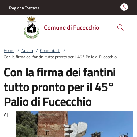
Vai al contenuto
accedi al menu
footer.enter
Regione Toscana
Comune di Fucecchio
Home
/
Novità
/
Comunicati
/
Con la firma dei fantini tutto pronto per il 45° Palio di Fucecchio
Con la firma dei fantini
tutto pronto per il 45°
Palio di Fucecchio
Al