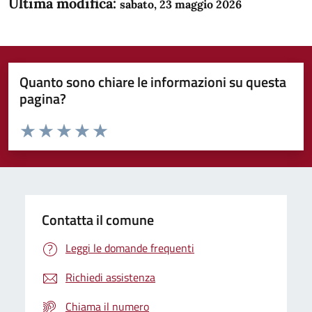
Ultima modifica:
sabato, 23 maggio 2026
Quanto sono chiare le informazioni su questa
pagina?
Valuta da 1 a 5 stelle la pagina
Domanda
Valuta 1 stelle su 5
Valuta 2 stelle su 5
Valuta 3 stelle su 5
Valuta 4 stelle su 5
Valuta 5 stelle su 5
Contatta il comune
Leggi le domande frequenti
Richiedi assistenza
Chiama il numero