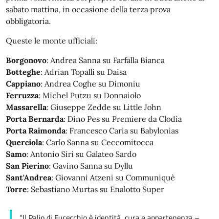
sabato mattina, in occasione della terza prova
obbligatoria.
Queste le monte ufficiali:
Borgonovo
: Andrea Sanna su Farfalla Bianca
Botteghe
: Adrian Topalli su Daisa
Cappiano
: Andrea Coghe su Dimoniu
Ferruzza
: Michel Putzu su Donnaiolo
Massarella
: Giuseppe Zedde su Little John
Porta
Bernarda
: Dino Pes su Premiere da Clodia
Porta
Raimonda
: Francesco Caria su Babylonias
Querciola
: Carlo Sanna su Ceccomitocca
Samo
: Antonio Siri su Galateo Sardo
San
Pierino
: Gavino Sanna su Dyllu
Sant'Andrea
: Giovanni Atzeni su Communiquè
Torre
: Sebastiano Murtas su Enalotto Super
“Il Palio di Fucecchio è identità, cura e appartenenza –