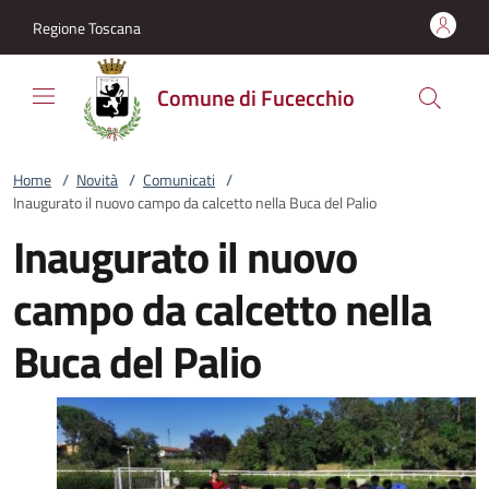
Vai al contenuto
accedi al menu
footer.enter
Regione Toscana
Comune di Fucecchio
Home
/
Novità
/
Comunicati
/
Inaugurato il nuovo campo da calcetto nella Buca del Palio
Inaugurato il nuovo
campo da calcetto nella
Buca del Palio