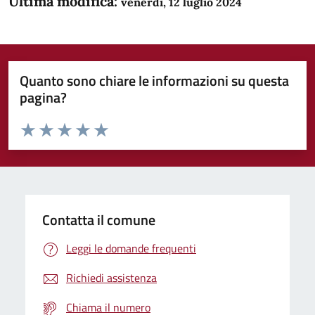
Ultima modifica:
venerdì, 12 luglio 2024
Quanto sono chiare le informazioni su questa
pagina?
Valuta da 1 a 5 stelle la pagina
Domanda
Valuta 1 stelle su 5
Valuta 2 stelle su 5
Valuta 3 stelle su 5
Valuta 4 stelle su 5
Valuta 5 stelle su 5
Contatta il comune
Leggi le domande frequenti
Richiedi assistenza
Chiama il numero