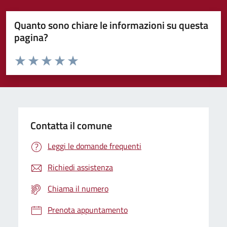
Quanto sono chiare le informazioni su questa
pagina?
Valuta da 1 a 5 stelle la pagina
Domanda
Valuta 1 stelle su 5
Valuta 2 stelle su 5
Valuta 3 stelle su 5
Valuta 4 stelle su 5
Valuta 5 stelle su 5
Contatta il comune
Leggi le domande frequenti
Richiedi assistenza
Chiama il numero
Prenota appuntamento