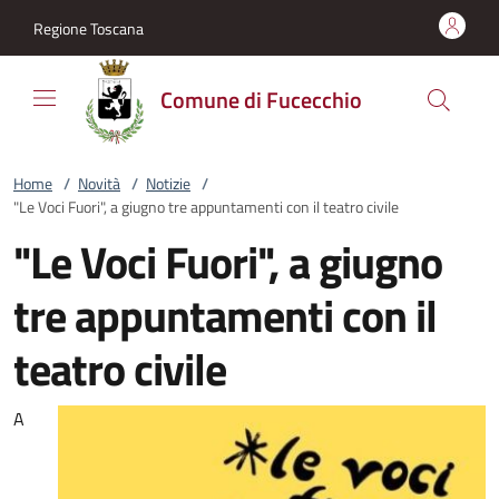
Vai al contenuto
accedi al menu
footer.enter
Regione Toscana
Comune di Fucecchio
Home
/
Novità
/
Notizie
/
"Le Voci Fuori", a giugno tre appuntamenti con il teatro civile
"Le Voci Fuori", a giugno
tre appuntamenti con il
teatro civile
A