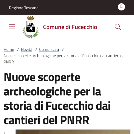
Vai al contenuto
accedi al menu
footer.enter
Regione Toscana
Comune di Fucecchio
Home
/
Novità
/
Comunicati
/
Nuove scoperte archeologiche per la storia di Fucecchio dai cantieri del
PNRR
Nuove scoperte
archeologiche per la
storia di Fucecchio dai
cantieri del PNRR
I