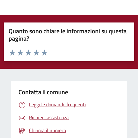
Quanto sono chiare le informazioni su questa
pagina?
Valuta da 1 a 5 stelle la pagina
Domanda
Valuta 1 stelle su 5
Valuta 2 stelle su 5
Valuta 3 stelle su 5
Valuta 4 stelle su 5
Valuta 5 stelle su 5
Contatta il comune
Leggi le domande frequenti
Richiedi assistenza
Chiama il numero