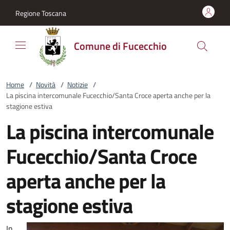
Vai al contenuto
accedi al menu
footer.enter
Regione Toscana
Comune di Fucecchio
Home
/
Novità
/
Notizie
/
La piscina intercomunale Fucecchio/Santa Croce aperta anche per la
stagione estiva
La piscina intercomunale
Fucecchio/Santa Croce
aperta anche per la
stagione estiva
In