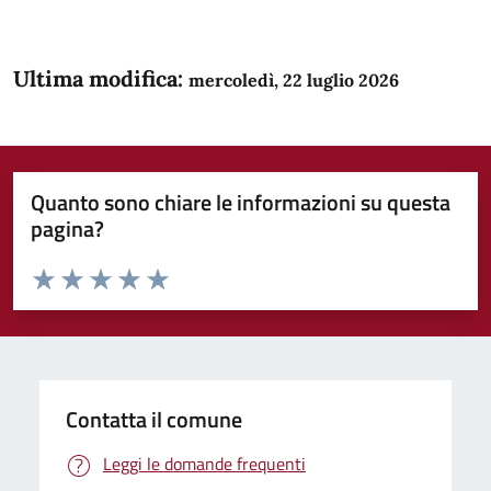
Ultima modifica:
mercoledì, 22 luglio 2026
Quanto sono chiare le informazioni su questa
pagina?
Valuta da 1 a 5 stelle la pagina
Domanda
Valuta 1 stelle su 5
Valuta 2 stelle su 5
Valuta 3 stelle su 5
Valuta 4 stelle su 5
Valuta 5 stelle su 5
Contatta il comune
Leggi le domande frequenti