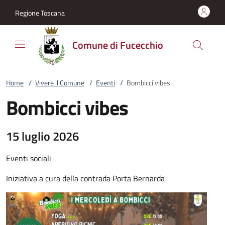
Vai al contenuto
accedi al menu
footer.enter
Regione Toscana
Comune di Fucecchio
Home
/
Vivere il Comune
/
Eventi
/
Bombicci vibes
Bombicci vibes
15 luglio 2026
Eventi sociali
Iniziativa a cura della contrada Porta Bernarda