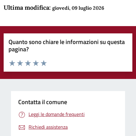
Ultima modifica:
giovedì, 09 luglio 2026
Quanto sono chiare le informazioni su questa
pagina?
Valuta da 1 a 5 stelle la pagina
Domanda
Valuta 1 stelle su 5
Valuta 2 stelle su 5
Valuta 3 stelle su 5
Valuta 4 stelle su 5
Valuta 5 stelle su 5
Contatta il comune
Leggi le domande frequenti
Richiedi assistenza