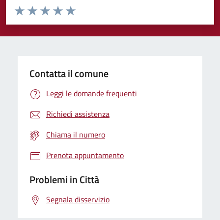
Valuta da 1 a 5 stelle la pagina
Domanda
Valuta 1 stelle su 5
Valuta 2 stelle su 5
Valuta 3 stelle su 5
Valuta 4 stelle su 5
Valuta 5 stelle su 5
Contatta il comune
Leggi le domande frequenti
Richiedi assistenza
Chiama il numero
Prenota appuntamento
Problemi in Città
Segnala disservizio