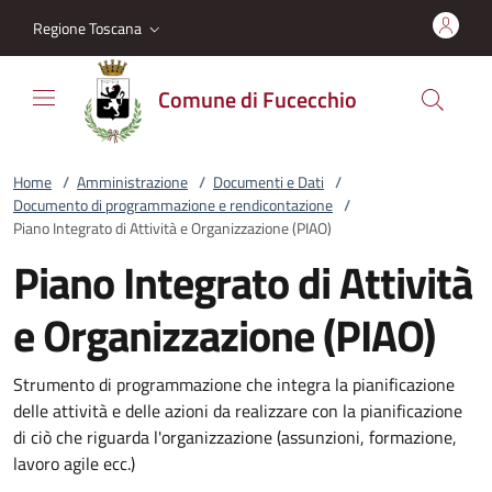
Vai al contenuto
accedi al menu
footer.enter
Regione Toscana
Comune di Fucecchio
Home
/
Amministrazione
/
Documenti e Dati
/
Documento di programmazione e rendicontazione
/
Piano Integrato di Attività e Organizzazione (PIAO)
Piano Integrato di Attività
e Organizzazione (PIAO)
Strumento di programmazione che integra la pianificazione
delle attività e delle azioni da realizzare con la pianificazione
di ciò che riguarda l'organizzazione (assunzioni, formazione,
lavoro agile ecc.)