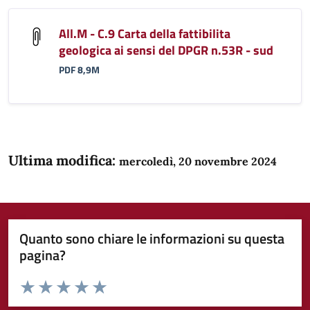
All.M - C.9 Carta della fattibilita
geologica ai sensi del DPGR n.53R - sud
PDF 8,9M
Ultima modifica:
mercoledì, 20 novembre 2024
Quanto sono chiare le informazioni su questa
pagina?
Valuta da 1 a 5 stelle la pagina
Domanda
Valuta 1 stelle su 5
Valuta 2 stelle su 5
Valuta 3 stelle su 5
Valuta 4 stelle su 5
Valuta 5 stelle su 5