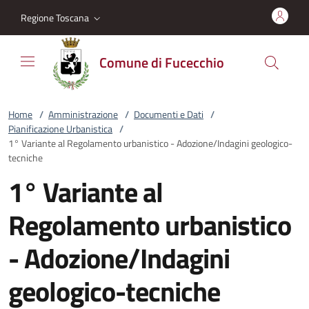
Vai al contenuto
accedi al menu
footer.enter
Regione Toscana
Comune di Fucecchio
Home
/
Amministrazione
/
Documenti e Dati
/
Pianificazione Urbanistica
/
1° Variante al Regolamento urbanistico - Adozione/Indagini geologico-
tecniche
1° Variante al
Regolamento urbanistico
- Adozione/Indagini
geologico-tecniche