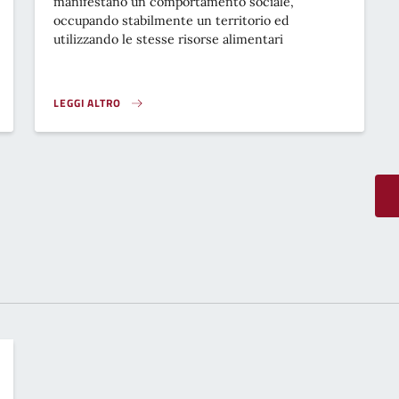
manifestano un comportamento sociale,
occupando stabilmente un territorio ed
utilizzando le stesse risorse alimentari
LEGGI ALTRO
STERILIZZAZIONE DI COLONIE FELINE}