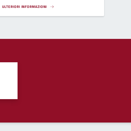
ULTERIORI INFORMAZIONI
AMBIENTE, ECOLOGIA E ANIMALI}
?