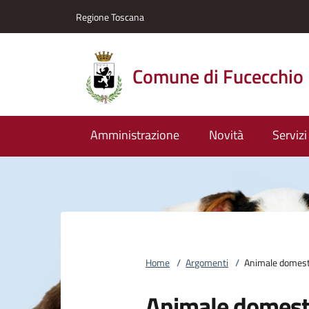
Vai al contenuto
accedi al menu
footer.enter
Regione Toscana
Comune di Fucecchio
Amministrazione
Novità
Servizi
Home
/
Argomenti
/
Animale domest
Animale domest