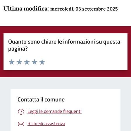
Ultima modifica:
mercoledì, 03 settembre 2025
Quanto sono chiare le informazioni su questa
pagina?
Valuta da 1 a 5 stelle la pagina
Domanda
Valuta 1 stelle su 5
Valuta 2 stelle su 5
Valuta 3 stelle su 5
Valuta 4 stelle su 5
Valuta 5 stelle su 5
Contatta il comune
Leggi le domande frequenti
Richiedi assistenza