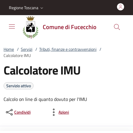
Vai al contenuto
accedi al menu
footer.enter
Regione Toscana
Comune di Fucecchio
Home
/
Servizi
/
Tributi, finanze e contravvenzioni
/
Calcolatore IMU
Calcolatore IMU
Servizio attivo
Calcolo on line di quanto dovuto per l'IMU
Condividi
Azioni