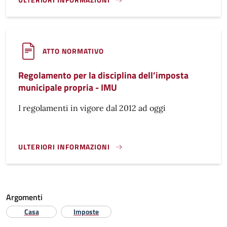
NUOVA IMU - MODALITÀ DI VERSAMENTO}
ATTO NORMATIVO
Regolamento per la disciplina dell’imposta
municipale propria - IMU
I regolamenti in vigore dal 2012 ad oggi
ULTERIORI INFORMAZIONI
REGOLAMENTO PER LA DISCIPLINA DELL’IMPOSTA MUNICIPA
Argomenti
Casa
Imposte