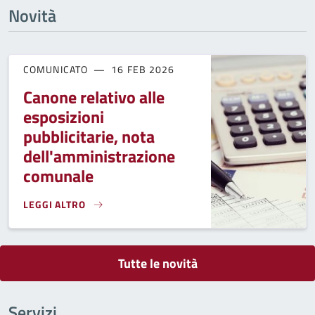
Novità
COMUNICATO
16 FEB 2026
Canone relativo alle
esposizioni
pubblicitarie, nota
dell'amministrazione
comunale
LEGGI ALTRO
CANONE RELATIVO ALLE ESPOSIZIONI PUBBLICITARIE, NOT
Tutte le novità
Servizi