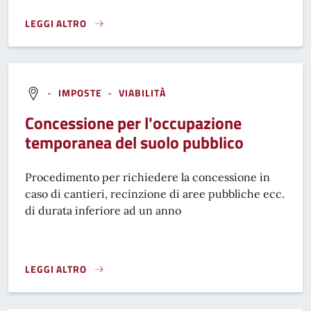
LEGGI ALTRO
CONCESSIONE PER L'OCCUPAZIONE PERMANENTE DEL SUO
-
IMPOSTE
-
VIABILITÀ
Concessione per l'occupazione
temporanea del suolo pubblico
Procedimento per richiedere la concessione in
caso di cantieri, recinzione di aree pubbliche ecc.
di durata inferiore ad un anno
LEGGI ALTRO
CONCESSIONE PER L'OCCUPAZIONE TEMPORANEA DEL SUOL