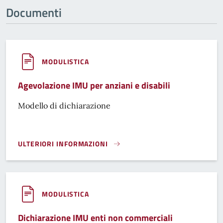
Documenti
MODULISTICA
Agevolazione IMU per anziani e disabili
Modello di dichiarazione
ULTERIORI INFORMAZIONI
AGEVOLAZIONE IMU PER ANZIANI E DISABILI}
MODULISTICA
Dichiarazione IMU enti non commerciali