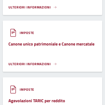
ULTERIORI INFORMAZIONI
TARIC - TARIFFA CORRISPETTIVA PER LA GESTIONE INTEGRAT
IMPOSTE
Canone unico patrimoniale e Canone mercatale
ULTERIORI INFORMAZIONI
CANONE UNICO PATRIMONIALE E CANONE MERCATALE}
IMPOSTE
Agevolazioni TARIC per reddito