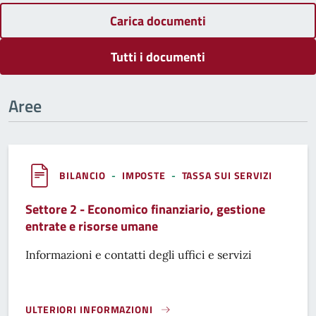
Carica documenti
Tutti i documenti
Aree
BILANCIO
-
IMPOSTE
-
TASSA SUI SERVIZI
Settore 2 - Economico finanziario, gestione
entrate e risorse umane
Informazioni e contatti degli uffici e servizi
ULTERIORI INFORMAZIONI
SETTORE 2 - ECONOMICO FINANZIARIO, GESTIONE ENTRAT