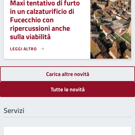
Maxi tentativo di furto
in un calzaturificio di
Fucecchio con
ripercussioni anche
sulla viabilità
LEGGI ALTRO
MAXI TENTATIVO DI FURTO IN UN CALZATURIFICIO DI FUCEC
Carica altre novità
Tutte le novità
Servizi