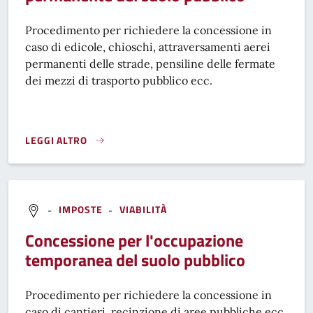
Procedimento per richiedere la concessione in
caso di edicole, chioschi, attraversamenti aerei
permanenti delle strade, pensiline delle fermate
dei mezzi di trasporto pubblico ecc.
LEGGI ALTRO
CONCESSIONE PER L'OCCUPAZIONE PERMANENTE DEL SUO
-
IMPOSTE
-
VIABILITÀ
Concessione per l'occupazione
temporanea del suolo pubblico
Procedimento per richiedere la concessione in
caso di cantieri, recinzione di aree pubbliche ecc.