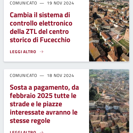
COMUNICATO
19 NOV 2024
Cambia il sistema di
controllo elettronico
della ZTL del centro
storico di Fucecchio
LEGGI ALTRO
CAMBIA IL SISTEMA DI CONTROLLO ELETTRONICO DELLA ZTL
COMUNICATO
18 NOV 2024
Sosta a pagamento, da
febbraio 2025 tutte le
strade e le piazze
interessate avranno le
stesse regole
LEGGI ALTRO