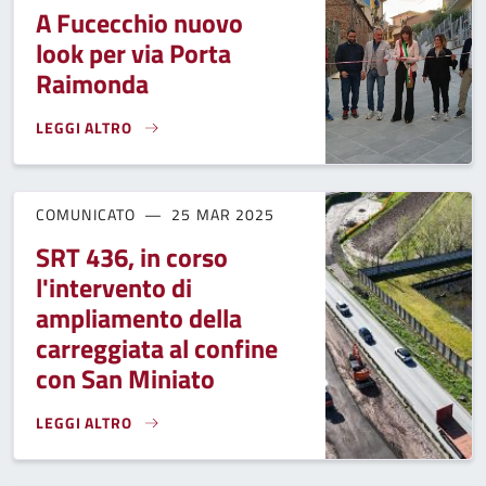
A Fucecchio nuovo
look per via Porta
Raimonda
LEGGI ALTRO
A FUCECCHIO NUOVO LOOK PER VIA PORTA RAIMONDA}
COMUNICATO
25 MAR 2025
SRT 436, in corso
l'intervento di
ampliamento della
carreggiata al confine
con San Miniato
LEGGI ALTRO
SRT 436, IN CORSO L'INTERVENTO DI AMPLIAMENTO DELLA