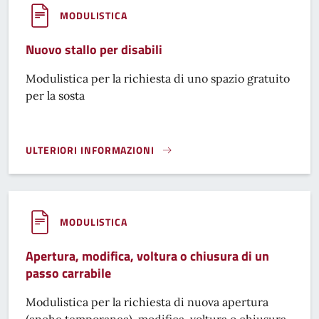
MODULISTICA
Nuovo stallo per disabili
Modulistica per la richiesta di uno spazio gratuito
per la sosta
ULTERIORI INFORMAZIONI
NUOVO STALLO PER DISABILI}
MODULISTICA
Apertura, modifica, voltura o chiusura di un
passo carrabile
Modulistica per la richiesta di nuova apertura
(anche temporanea), modifica, voltura o chiusura