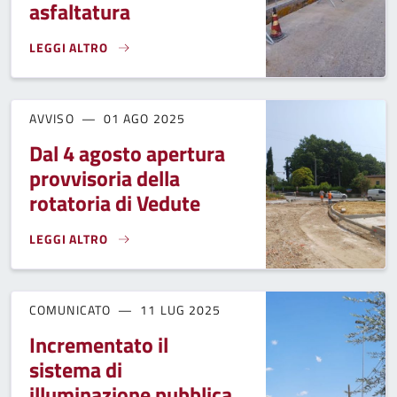
asfaltatura
LEGGI ALTRO
LA FRAZIONE DI QUERCE AL CENTRO DI INTERVENTI DI MAN
AVVISO
01 AGO 2025
Dal 4 agosto apertura
provvisoria della
rotatoria di Vedute
LEGGI ALTRO
DAL 4 AGOSTO APERTURA PROVVISORIA DELLA ROTATORIA D
COMUNICATO
11 LUG 2025
Incrementato il
sistema di
illuminazione pubblica