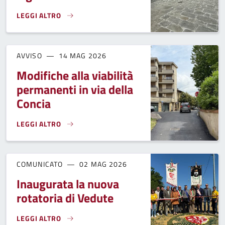
LEGGI ALTRO
PIAZZA VENETO, CONCLUSA UNA PARTE DEI LAVORI PNRR: CO
AVVISO
14 MAG 2026
Modifiche alla viabilità
permanenti in via della
Concia
LEGGI ALTRO
MODIFICHE ALLA VIABILITÀ PERMANENTI IN VIA DELLA CONC
COMUNICATO
02 MAG 2026
Inaugurata la nuova
rotatoria di Vedute
LEGGI ALTRO
INAUGURATA LA NUOVA ROTATORIA DI VEDUTE}