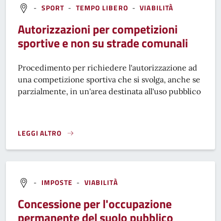
-
SPORT
-
TEMPO LIBERO
-
VIABILITÀ
Autorizzazioni per competizioni
sportive e non su strade comunali
Procedimento per richiedere l'autorizzazione ad
una competizione sportiva che si svolga, anche se
parzialmente, in un'area destinata all'uso pubblico
LEGGI ALTRO
AUTORIZZAZIONI PER COMPETIZIONI SPORTIVE E NON SU 
-
IMPOSTE
-
VIABILITÀ
Concessione per l'occupazione
permanente del suolo pubblico