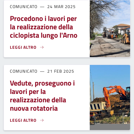
COMUNICATO
24 MAR 2025
Procedono i lavori per
la realizzazione della
ciclopista lungo l'Arno
LEGGI ALTRO
PROCEDONO I LAVORI PER LA REALIZZAZIONE DELLA CICLOP
COMUNICATO
21 FEB 2025
Vedute, proseguono i
lavori per la
realizzazione della
nuova rotatoria
LEGGI ALTRO
VEDUTE, PROSEGUONO I LAVORI PER LA REALIZZAZIONE DE