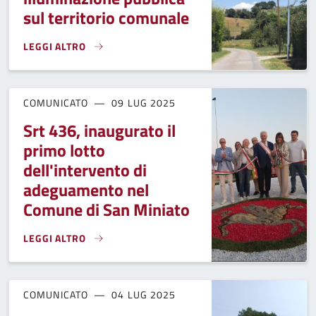
sul territorio comunale
LEGGI ALTRO
INCREMENTATO IL SISTEMA DI ILLUMINAZIONE PUBBLICA 
COMUNICATO
09 LUG 2025
Srt 436, inaugurato il
primo lotto
dell'intervento di
adeguamento nel
Comune di San Miniato
LEGGI ALTRO
SRT 436, INAUGURATO IL PRIMO LOTTO DELL'INTERVENTO 
COMUNICATO
04 LUG 2025