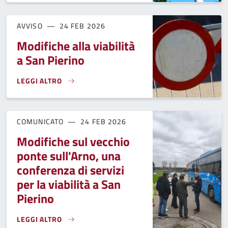
AVVISO
24 FEB 2026
Modifiche alla viabilità
a San Pierino
LEGGI ALTRO
MODIFICHE ALLA VIABILITÀ A SAN PIERINO}
COMUNICATO
24 FEB 2026
Modifiche sul vecchio
ponte sull'Arno, una
conferenza di servizi
per la viabilità a San
Pierino
LEGGI ALTRO
MODIFICHE SUL VECCHIO PONTE SULL'ARNO, UNA CONFERENZA