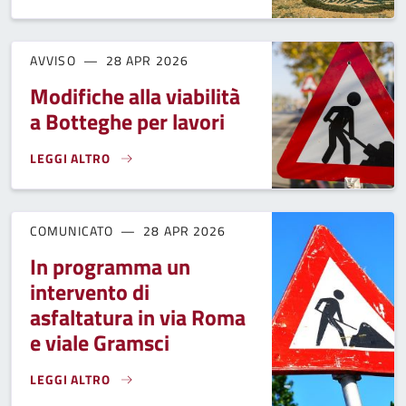
AVVISO
28 APR 2026
Modifiche alla viabilità
a Botteghe per lavori
LEGGI ALTRO
MODIFICHE ALLA VIABILITÀ A BOTTEGHE PER LAVORI}
COMUNICATO
28 APR 2026
In programma un
intervento di
asfaltatura in via Roma
e viale Gramsci
LEGGI ALTRO
IN PROGRAMMA UN INTERVENTO DI ASFALTATURA IN VIA RO