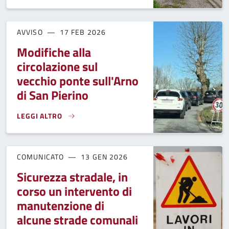
AVVISO
17 FEB 2026
Modifiche alla
circolazione sul
vecchio ponte sull'Arno
di San Pierino
LEGGI ALTRO
MODIFICHE ALLA CIRCOLAZIONE SUL VECCHIO PONTE SULL'A
COMUNICATO
13 GEN 2026
Sicurezza stradale, in
corso un intervento di
manutenzione di
alcune strade comunali