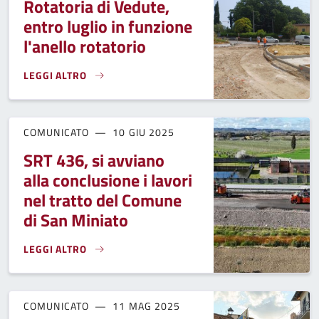
Rotatoria di Vedute,
entro luglio in funzione
l'anello rotatorio
LEGGI ALTRO
ROTATORIA DI VEDUTE, ENTRO LUGLIO IN FUNZIONE L'ANEL
COMUNICATO
10 GIU 2025
SRT 436, si avviano
alla conclusione i lavori
nel tratto del Comune
di San Miniato
LEGGI ALTRO
SRT 436, SI AVVIANO ALLA CONCLUSIONE I LAVORI NEL TR
COMUNICATO
11 MAG 2025