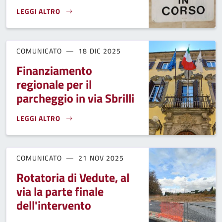
LEGGI ALTRO
SICUREZZA STRADALE, IN CORSO UN INTERVENTO DI MANU
COMUNICATO
18 DIC 2025
Finanziamento
regionale per il
parcheggio in via Sbrilli
LEGGI ALTRO
FINANZIAMENTO REGIONALE PER IL PARCHEGGIO IN VIA SBR
COMUNICATO
21 NOV 2025
Rotatoria di Vedute, al
via la parte finale
dell'intervento