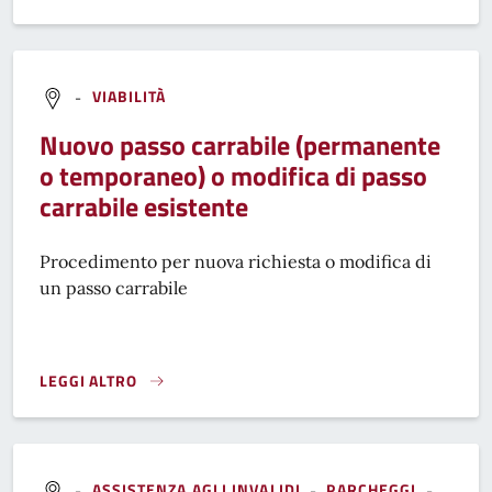
-
VIABILITÀ
Nuovo passo carrabile (permanente
o temporaneo) o modifica di passo
carrabile esistente
Procedimento per nuova richiesta o modifica di
un passo carrabile
LEGGI ALTRO
NUOVO PASSO CARRABILE (PERMANENTE O TEMPORANEO) O
-
ASSISTENZA AGLI INVALIDI
-
PARCHEGGI
-