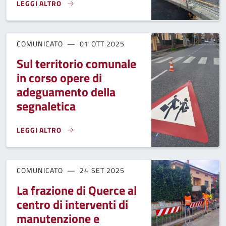
LEGGI ALTRO
ROTATORIA DI VEDUTE, AL VIA LA PARTE FINALE DELL'INTE
COMUNICATO
01 OTT 2025
Sul territorio comunale
in corso opere di
adeguamento della
segnaletica
LEGGI ALTRO
SUL TERRITORIO COMUNALE IN CORSO OPERE DI ADEGUAM
COMUNICATO
24 SET 2025
La frazione di Querce al
centro di interventi di
manutenzione e