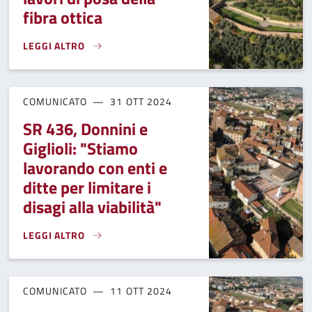
fibra ottica
LEGGI ALTRO
IL COMUNE DI FUCECCHIO "STOPPA" NUOVAMENTE I LAVORI 
COMUNICATO
31 OTT 2024
SR 436, Donnini e
Giglioli: "Stiamo
lavorando con enti e
ditte per limitare i
disagi alla viabilità"
LEGGI ALTRO
SR 436, DONNINI E GIGLIOLI: "STIAMO LAVORANDO CON ENTI 
COMUNICATO
11 OTT 2024