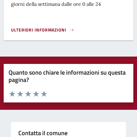
giorni della settimana dalle ore 0 alle 24
ULTERIORI INFORMAZIONI
ZTL DEL CENTRO STORICO}
Quanto sono chiare le informazioni su questa
pagina?
Valuta da 1 a 5 stelle la pagina
Domanda
Valuta 1 stelle su 5
Valuta 2 stelle su 5
Valuta 3 stelle su 5
Valuta 4 stelle su 5
Valuta 5 stelle su 5
Contatta il comune