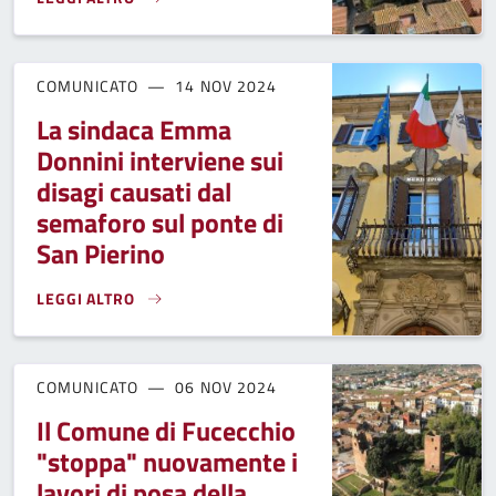
SOSTA A PAGAMENTO, DA FEBBRAIO 2025 TUTTE LE STRADE
COMUNICATO
14 NOV 2024
La sindaca Emma
Donnini interviene sui
disagi causati dal
semaforo sul ponte di
San Pierino
LEGGI ALTRO
LA SINDACA EMMA DONNINI INTERVIENE SUI DISAGI CAUSA
COMUNICATO
06 NOV 2024
Il Comune di Fucecchio
"stoppa" nuovamente i
lavori di posa della