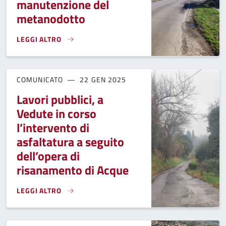
manutenzione del
metanodotto
LEGGI ALTRO
SRT 436, DAL 17 FEBBRAIO AL VIA L’INTERVENTO DI MAN
COMUNICATO
22 GEN 2025
Lavori pubblici, a
Vedute in corso
l’intervento di
asfaltatura a seguito
dell’opera di
risanamento di Acque
LEGGI ALTRO
LAVORI PUBBLICI, A VEDUTE IN CORSO L’INTERVENTO DI A