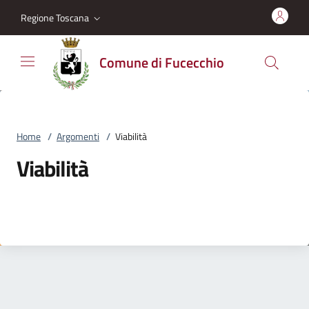
Vai al contenuto
accedi al menu
footer.enter
Regione Toscana
Comune di Fucecchio
Home
/
Argomenti
/
Viabilità
Viabilità