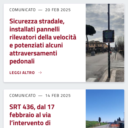
COMUNICATO
20 FEB 2025
Sicurezza stradale,
installati pannelli
rilevatori della velocità
e potenziati alcuni
attraversamenti
pedonali
LEGGI ALTRO
SICUREZZA STRADALE, INSTALLATI PANNELLI RILEVATORI D
COMUNICATO
14 FEB 2025
SRT 436, dal 17
febbraio al via
l’intervento di