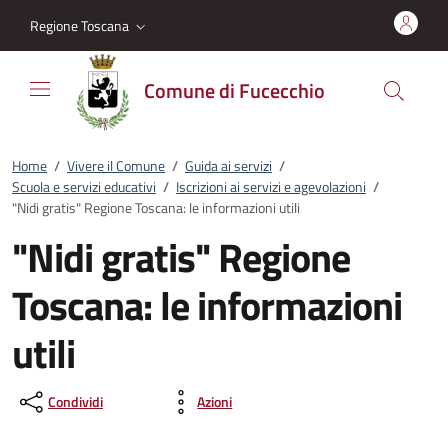
Vai al contenuto
accedi al menu
footer.enter
Regione Toscana
Comune di Fucecchio
Home
/
Vivere il Comune
/
Guida ai servizi
/
Scuola e servizi educativi
/
Iscrizioni ai servizi e agevolazioni
/
"Nidi gratis" Regione Toscana: le informazioni utili
"Nidi gratis" Regione
Toscana: le informazioni
utili
Condividi
Azioni