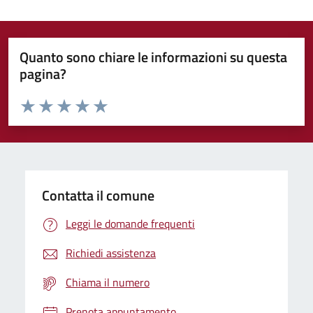
Quanto sono chiare le informazioni su questa
pagina?
Valuta da 1 a 5 stelle la pagina
Domanda
Valuta 1 stelle su 5
Valuta 2 stelle su 5
Valuta 3 stelle su 5
Valuta 4 stelle su 5
Valuta 5 stelle su 5
Contatta il comune
Leggi le domande frequenti
Richiedi assistenza
Chiama il numero
Prenota appuntamento