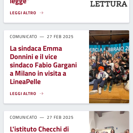
legge"
LEGGI ALTRO
FUCECCHIO È "CITTÀ CHE LEGGE"}
COMUNICATO
27 FEB 2025
La sindaca Emma
Donnini e il vice
sindaco Fabio Gargani
a Milano in visita a
LineaPelle
LEGGI ALTRO
LA SINDACA EMMA DONNINI E IL VICE SINDACO FABIO GARGA
COMUNICATO
27 FEB 2025
L'istituto Checchi di