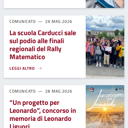
PROGETTO GUTENBERG, LA SINDACA EMMA DONNINI CONSEG
COMUNICATO
29 MAG 2026
La scuola Carducci sale
sul podio alle finali
regionali del Rally
Matematico
LEGGI ALTRO
LA SCUOLA CARDUCCI SALE SUL PODIO ALLE FINALI REGION
COMUNICATO
28 MAG 2026
“Un progetto per
Leonardo”, concorso in
memoria di Leonardo
Liguori