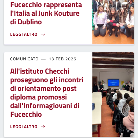
Fucecchio rappresenta
l'Italia al Junk Kouture
di Dublino
LEGGI ALTRO
L'ISTITUTO CHECCHI DI FUCECCHIO RAPPRESENTA L'ITALIA 
COMUNICATO
13 FEB 2025
All'istituto Checchi
proseguono gli incontri
di orientamento post
diploma promossi
dall'Informagiovani di
Fucecchio
LEGGI ALTRO
ALL'ISTITUTO CHECCHI PROSEGUONO GLI INCONTRI DI ORI