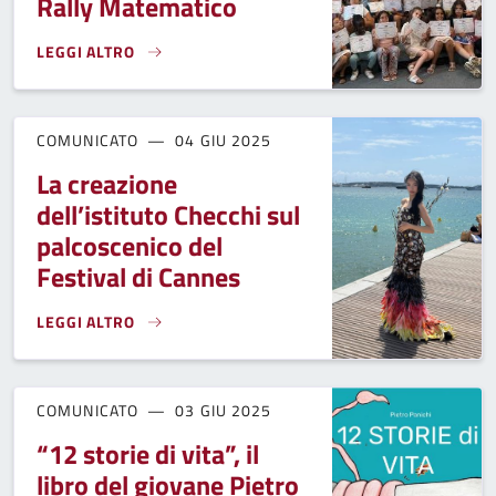
Rally Matematico
LEGGI ALTRO
L’AMMINISTRAZIONE COMUNALE PREMIA IL SUCCESSO DELL
COMUNICATO
04 GIU 2025
La creazione
dell’istituto Checchi sul
palcoscenico del
Festival di Cannes
LEGGI ALTRO
LA CREAZIONE DELL’ISTITUTO CHECCHI SUL PALCOSCENICO 
COMUNICATO
03 GIU 2025
“12 storie di vita”, il
libro del giovane Pietro