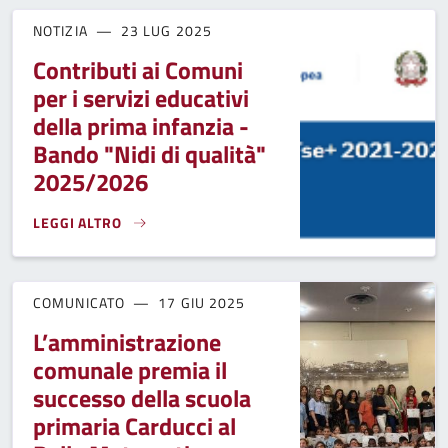
NOTIZIA
23 LUG 2025
Contributi ai Comuni
per i servizi educativi
della prima infanzia -
Bando "Nidi di qualità"
2025/2026
LEGGI ALTRO
CONTRIBUTI AI COMUNI PER I SERVIZI EDUCATIVI DELLA PR
COMUNICATO
17 GIU 2025
L’amministrazione
comunale premia il
successo della scuola
primaria Carducci al