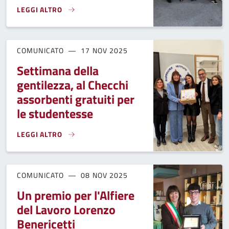
LEGGI ALTRO
A FUCECCHIO UN ACCORDO DI RETE PER FAVORIRE L'INCLUS
COMUNICATO
17 NOV 2025
Settimana della
gentilezza, al Checchi
assorbenti gratuiti per
le studentesse
LEGGI ALTRO
SETTIMANA DELLA GENTILEZZA, AL CHECCHI ASSORBENTI G
COMUNICATO
08 NOV 2025
Un premio per l'Alfiere
del Lavoro Lorenzo
Benericetti