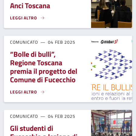
Anci Toscana
LEGGI ALTRO
CONVEGNO REGIONALE “OLTRE IL BULLISMO”, LA SINDACA 
COMUNICATO
04 FEB 2025
“Bolle di bulli”,
Regione Toscana
premia il progetto del
Comune di Fucecchio
LEGGI ALTRO
“BOLLE DI BULLI”, REGIONE TOSCANA PREMIA IL PROGETTO
COMUNICATO
04 FEB 2025
Gli studenti di