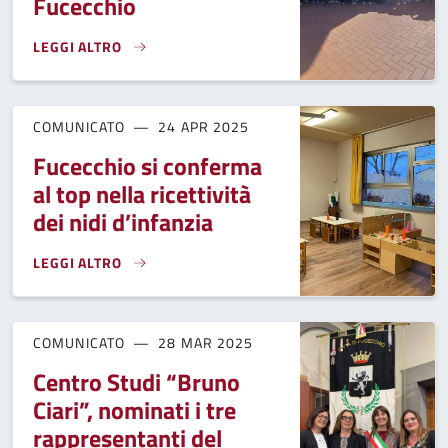
Fucecchio
LEGGI ALTRO
IL CAMPER DI ARTI E GIOVANISÌ FA TAPPA ALL'ISTITUTO CHE
COMUNICATO
24 APR 2025
Fucecchio si conferma
al top nella ricettività
dei nidi d’infanzia
LEGGI ALTRO
FUCECCHIO SI CONFERMA AL TOP NELLA RICETTIVITÀ DEI NI
COMUNICATO
28 MAR 2025
Centro Studi “Bruno
Ciari”, nominati i tre
rappresentanti del