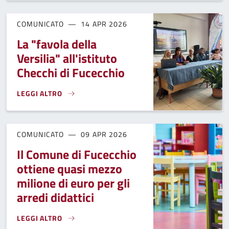
COMUNICATO
14 APR 2026
La "favola della
Versilia" all'istituto
Checchi di Fucecchio
LEGGI ALTRO
LA "FAVOLA DELLA VERSILIA" ALL'ISTITUTO CHECCHI DI FUC
COMUNICATO
09 APR 2026
Il Comune di Fucecchio
ottiene quasi mezzo
milione di euro per gli
arredi didattici
LEGGI ALTRO
IL COMUNE DI FUCECCHIO OTTIENE QUASI MEZZO MILIONE DI