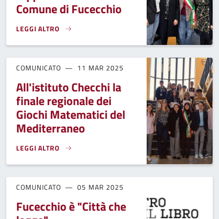
Comune di Fucecchio
LEGGI ALTRO
CENTRO STUDI “BRUNO CIARI”, NOMINATI I TRE RAPPRESE
COMUNICATO
11 MAR 2025
All'istituto Checchi la
finale regionale dei
Giochi Matematici del
Mediterraneo
LEGGI ALTRO
ALL'ISTITUTO CHECCHI LA FINALE REGIONALE DEI GIOCHI 
COMUNICATO
05 MAR 2025
Fucecchio è "Città che