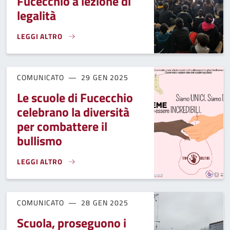
Fucecchio a lezione di
legalità
LEGGI ALTRO
GLI STUDENTI DI FUCECCHIO A LEZIONE DI LEGALITÀ}
COMUNICATO
29 GEN 2025
Le scuole di Fucecchio
celebrano la diversità
per combattere il
bullismo
LEGGI ALTRO
LE SCUOLE DI FUCECCHIO CELEBRANO LA DIVERSITÀ PER C
COMUNICATO
28 GEN 2025
Scuola, proseguono i