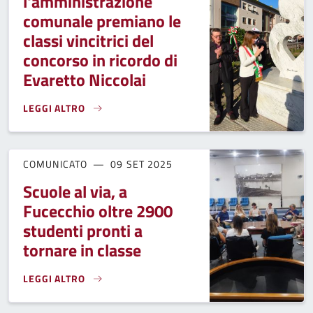
l'amministrazione
comunale premiano le
classi vincitrici del
concorso in ricordo di
Evaretto Niccolai
LEGGI ALTRO
L'ANMIL E L'AMMINISTRAZIONE COMUNALE PREMIANO LE CL
COMUNICATO
09 SET 2025
Scuole al via, a
Fucecchio oltre 2900
studenti pronti a
tornare in classe
LEGGI ALTRO
SCUOLE AL VIA, A FUCECCHIO OLTRE 2900 STUDENTI PRONT