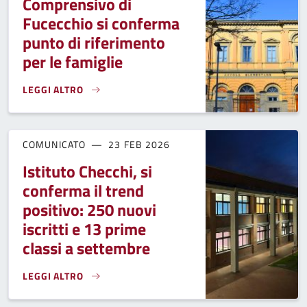
Comprensivo di
Fucecchio si conferma
punto di riferimento
per le famiglie
LEGGI ALTRO
OFFERTA EDUCATIVA E TERRITORIO, IL COMPRENSIVO DI FU
COMUNICATO
23 FEB 2026
Istituto Checchi, si
conferma il trend
positivo: 250 nuovi
iscritti e 13 prime
classi a settembre
LEGGI ALTRO
ISTITUTO CHECCHI, SI CONFERMA IL TREND POSITIVO: 250 