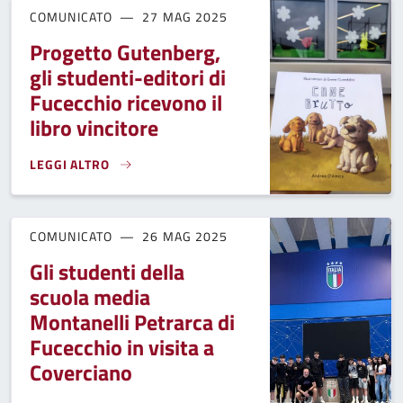
COMUNICATO
27 MAG 2025
Progetto Gutenberg,
gli studenti-editori di
Fucecchio ricevono il
libro vincitore
LEGGI ALTRO
PROGETTO GUTENBERG, GLI STUDENTI-EDITORI DI FUCECCHI
COMUNICATO
26 MAG 2025
Gli studenti della
scuola media
Montanelli Petrarca di
Fucecchio in visita a
Coverciano