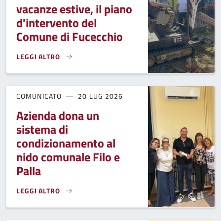
vacanze estive, il piano
d'intervento del
Comune di Fucecchio
LEGGI ALTRO
MANUTENZIONI NELLE SCUOLE DURANTE LE VACANZE ESTIVE
COMUNICATO
20 LUG 2026
Azienda dona un
sistema di
condizionamento al
nido comunale Filo e
Palla
LEGGI ALTRO
AZIENDA DONA UN SISTEMA DI CONDIZIONAMENTO AL NIDO 