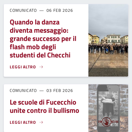
COMUNICATO
06 FEB 2026
Quando la danza
diventa messaggio:
grande successo per il
flash mob degli
studenti del Checchi
LEGGI ALTRO
QUANDO LA DANZA DIVENTA MESSAGGIO: GRANDE SUCCESSO
COMUNICATO
03 FEB 2026
Le scuole di Fucecchio
unite contro il bullismo
LEGGI ALTRO
LE SCUOLE DI FUCECCHIO UNITE CONTRO IL BULLISMO}