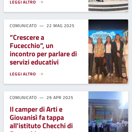
LEGGI ALTRO
GLI STUDENTI DELLA SCUOLA MEDIA MONTANELLI PETRARCA 
COMUNICATO
22 MAG 2025
“Crescere a
Fucecchio”, un
incontro per parlare di
servizi educativi
LEGGI ALTRO
“CRESCERE A FUCECCHIO”, UN INCONTRO PER PARLARE DI S
COMUNICATO
29 APR 2025
Il camper di Arti e
Giovanisì fa tappa
all'istituto Checchi di