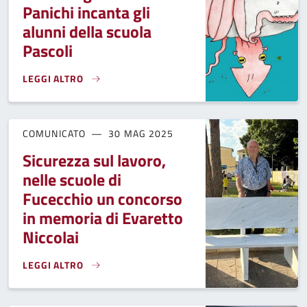
Panichi incanta gli
alunni della scuola
Pascoli
LEGGI ALTRO
“12 STORIE DI VITA”, IL LIBRO DEL GIOVANE PIETRO PANIC
COMUNICATO
30 MAG 2025
Sicurezza sul lavoro,
nelle scuole di
Fucecchio un concorso
in memoria di Evaretto
Niccolai
LEGGI ALTRO
SICUREZZA SUL LAVORO, NELLE SCUOLE DI FUCECCHIO UN 