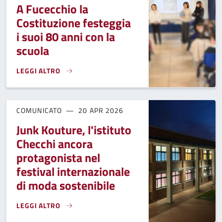
A Fucecchio la
Costituzione festeggia
i suoi 80 anni con la
scuola
LEGGI ALTRO
A FUCECCHIO LA COSTITUZIONE FESTEGGIA I SUOI 80 ANNI 
COMUNICATO
20 APR 2026
Junk Kouture, l'istituto
Checchi ancora
protagonista nel
festival internazionale
di moda sostenibile
LEGGI ALTRO
JUNK KOUTURE, L'ISTITUTO CHECCHI ANCORA PROTAGONIST