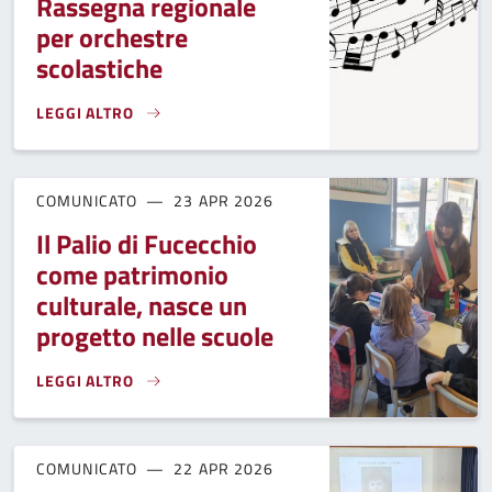
Rassegna regionale
per orchestre
scolastiche
LEGGI ALTRO
L'ISTITUTO COMPRENSIVO FUCECCHIO ALLA RASSEGNA REG
COMUNICATO
23 APR 2026
Il Palio di Fucecchio
come patrimonio
culturale, nasce un
progetto nelle scuole
LEGGI ALTRO
IL PALIO DI FUCECCHIO COME PATRIMONIO CULTURALE, NA
COMUNICATO
22 APR 2026