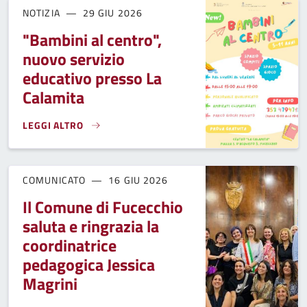
NOTIZIA
29 GIU 2026
"Bambini al centro",
nuovo servizio
educativo presso La
Calamita
LEGGI ALTRO
"BAMBINI AL CENTRO", NUOVO SERVIZIO EDUCATIVO PRESS
COMUNICATO
16 GIU 2026
Il Comune di Fucecchio
saluta e ringrazia la
coordinatrice
pedagogica Jessica
Magrini