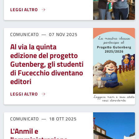
LEGGI ALTRO
UN PREMIO PER L'ALFIERE DEL LAVORO LORENZO BENERICE
COMUNICATO
07 NOV 2025
Al via la quinta
edizione del progetto
Gutenberg, gli studenti
di Fucecchio diventano
editori
LEGGI ALTRO
AL VIA LA QUINTA EDIZIONE DEL PROGETTO GUTENBERG, GL
COMUNICATO
18 OTT 2025
L'Anmil e