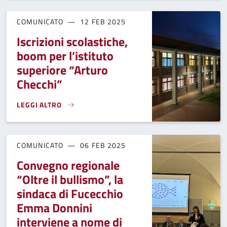
COMUNICATO
12 FEB 2025
Iscrizioni scolastiche,
boom per l’istituto
superiore “Arturo
Checchi”
LEGGI ALTRO
ISCRIZIONI SCOLASTICHE, BOOM PER L’ISTITUTO SUPERIOR
COMUNICATO
06 FEB 2025
Convegno regionale
“Oltre il bullismo”, la
sindaca di Fucecchio
Emma Donnini
interviene a nome di