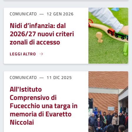
COMUNICATO
12 GEN 2026
Nidi d’infanzia: dal
2026/27 nuovi criteri
zonali di accesso
LEGGI ALTRO
NIDI D’INFANZIA: DAL 2026/27 NUOVI CRITERI ZONALI DI A
COMUNICATO
11 DIC 2025
All'Istituto
Comprensivo di
Fucecchio una targa in
memoria di Evaretto
Niccolai