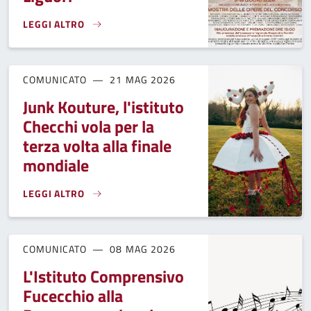
LEGGI ALTRO
“UN PROGETTO PER LEONARDO”, CONCORSO IN MEMORIA DI
COMUNICATO
21 MAG 2026
Junk Kouture, l'istituto
Checchi vola per la
terza volta alla finale
mondiale
LEGGI ALTRO
JUNK KOUTURE, L'ISTITUTO CHECCHI VOLA PER LA TERZA VO
COMUNICATO
08 MAG 2026
L'Istituto Comprensivo
Fucecchio alla