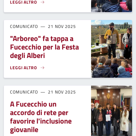
LEGGI ALTRO
ALL'ISTITUTO COMPRENSIVO DI FUCECCHIO UNA TARGA IN 
COMUNICATO
21 NOV 2025
"Arboreo" fa tappa a
Fucecchio per la Festa
degli Alberi
LEGGI ALTRO
"ARBOREO" FA TAPPA A FUCECCHIO PER LA FESTA DEGLI ALB
COMUNICATO
21 NOV 2025
A Fucecchio un
accordo di rete per
favorire l'inclusione
giovanile