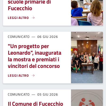
scuole primarie di
Fucecchio
LEGGI ALTRO
CONSEGNATE LE BORRACCE IN ALLUMINIO ALLE CLASSI PRI
COMUNICATO
06 GIU 2026
"Un progetto per
Leonardo", inaugurata
la mostra e premiati i
vincitori del concorso
LEGGI ALTRO
"UN PROGETTO PER LEONARDO", INAUGURATA LA MOSTRA E 
COMUNICATO
05 GIU 2026
Il Comune di Fucecchio