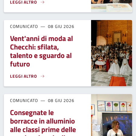
LEGGI ALTRO
IL COMUNE DI FUCECCHIO SALUTA E RINGRAZIA LA COORDIN
COMUNICATO
08 GIU 2026
Vent'anni di moda al
Checchi: sfilata,
talento e sguardo al
futuro
LEGGI ALTRO
VENT'ANNI DI MODA AL CHECCHI: SFILATA, TALENTO E SGU
COMUNICATO
08 GIU 2026
Consegnate le
borracce in alluminio
alle classi prime delle