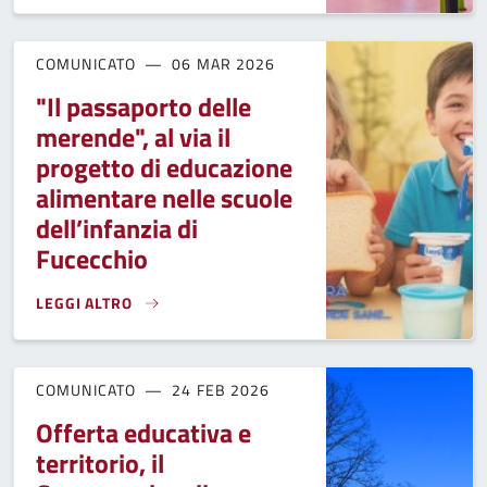
COMUNICATO
06 MAR 2026
"Il passaporto delle
merende", al via il
progetto di educazione
alimentare nelle scuole
dell’infanzia di
Fucecchio
LEGGI ALTRO
"IL PASSAPORTO DELLE MERENDE", AL VIA IL PROGETTO DI
COMUNICATO
24 FEB 2026
Offerta educativa e
territorio, il