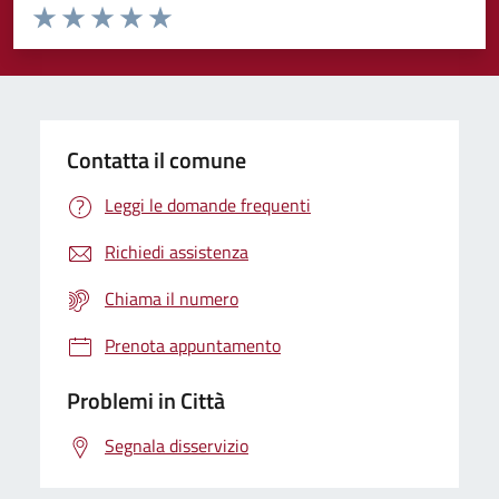
Valuta da 1 a 5 stelle la pagina
Domanda
Valuta 1 stelle su 5
Valuta 2 stelle su 5
Valuta 3 stelle su 5
Valuta 4 stelle su 5
Valuta 5 stelle su 5
Contatta il comune
Leggi le domande frequenti
Richiedi assistenza
Chiama il numero
Prenota appuntamento
Problemi in Città
Segnala disservizio